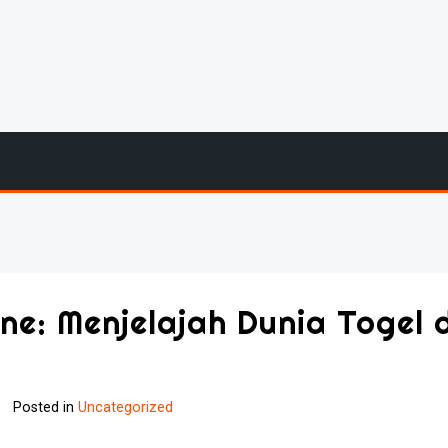
ine: Menjelajah Dunia Togel
Posted in
Uncategorized