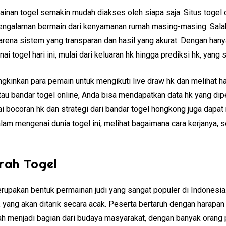
rmainan togel semakin mudah diakses oleh siapa saja. Situs tog
engalaman bermain dari kenyamanan rumah masing-masing. Salah 
arena sistem yang transparan dan hasil yang akurat. Dengan hany
 togel hari ini, mulai dari keluaran hk hingga prediksi hk, yang
gkinkan para pemain untuk mengikuti live draw hk dan melihat h
tau bandar togel online, Anda bisa mendapatkan data hk yang di
gai bocoran hk dan strategi dari bandar togel hongkong juga da
alam mengenai dunia togel ini, melihat bagaimana cara kerjanya, s
rah Togel
merupakan bentuk permainan judi yang sangat populer di Indonesia
t, yang akan ditarik secara acak. Peserta bertaruh dengan harapa
elah menjadi bagian dari budaya masyarakat, dengan banyak oran