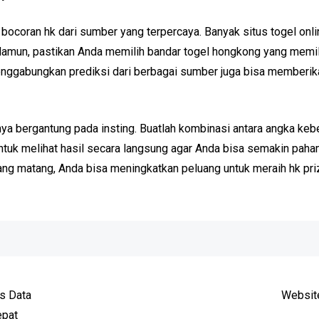
i bocoran hk dari sumber yang terpercaya. Banyak situs togel on
 Namun, pastikan Anda memilih bandar togel hongkong yang memili
nggabungkan prediksi dari berbagai sumber juga bisa memberika
anya bergantung pada insting. Buatlah kombinasi antara angka keb
k untuk melihat hasil secara langsung agar Anda bisa semakin p
ang matang, Anda bisa meningkatkan peluang untuk meraih hk priz
is Data
Websit
epat