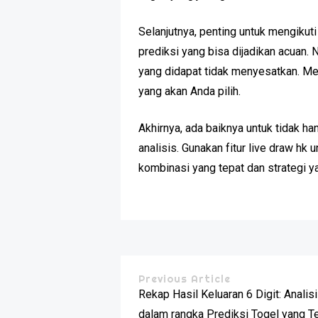
Selanjutnya, penting untuk mengikut
prediksi yang bisa dijadikan acuan.
yang didapat tidak menyesatkan. Me
yang akan Anda pilih.
Akhirnya, ada baiknya untuk tidak h
analisis. Gunakan fitur live draw h
kombinasi yang tepat dan strategi y
Previous Article
Rekap Hasil Keluaran 6 Digit: Analis
dalam rangka Prediksi Togel yang T