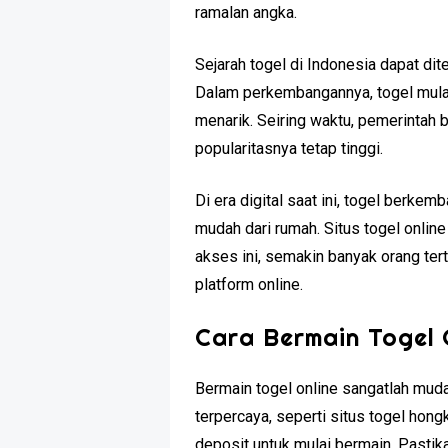
ramalan angka.
Sejarah togel di Indonesia dapat dit
Dalam perkembangannya, togel mulai
menarik. Seiring waktu, pemerintah b
popularitasnya tetap tinggi.
Di era digital saat ini, togel berk
mudah dari rumah. Situs togel onli
akses ini, semakin banyak orang ter
platform online.
Cara Bermain Togel 
Bermain togel online sangatlah muda
terpercaya, seperti situs togel hon
deposit untuk mulai bermain. Pastik