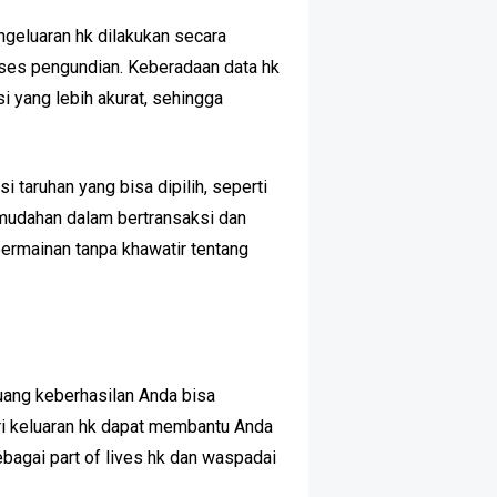
ngeluaran hk dilakukan secara
oses pengundian. Keberadaan data hk
 yang lebih akurat, sehingga
 taruhan yang bisa dipilih, seperti
mudahan dalam bertransaksi dan
ermainan tanpa khawatir tentang
uang keberhasilan Anda bisa
ari keluaran hk dapat membantu Anda
bagai part of lives hk dan waspadai