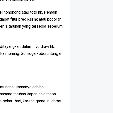
gel hongkong atau toto hk. Pemain
apat fitur prediksi hk atau bocoran
enis taruhan yang tersedia sebelum
ditayangkan dalam live draw hk.
reka menang. Semoga keberuntungan
untungan utamanya adalah
masang taruhan kapan saja tanpa
 sehari-hari, karena game ini dapat