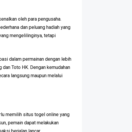
rkenalkan oleh para pengusaha.
sederhana dan peluang hadiah yang
yang mengelilinginya, tetapi
sipasi dalam permainan dengan lebih
ong dan Toto HK. Dengan kemudahan
secara langsung maupun melalui
lu memilih situs togel online yang
akun, pemain dapat melakukan
ksi berjalan lancar.