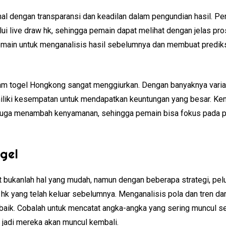
enal dengan transparansi dan keadilan dalam pengundian hasil. Pe
lui live draw hk, sehingga pemain dapat melihat dengan jelas pr
ain untuk menganalisis hasil sebelumnya dan membuat prediksi
lam togel Hongkong sangat menggiurkan. Dengan banyaknya variasi
miliki kesempatan untuk mendapatkan keuntungan yang besar. Ke
e juga menambah kenyamanan, sehingga pemain bisa fokus pada p
gel
 bukanlah hal yang mudah, namun dengan beberapa strategi, pel
 hk yang telah keluar sebelumnya. Menganalisis pola dan tren d
baik. Cobalah untuk mencatat angka-angka yang sering muncul se
a jadi mereka akan muncul kembali.