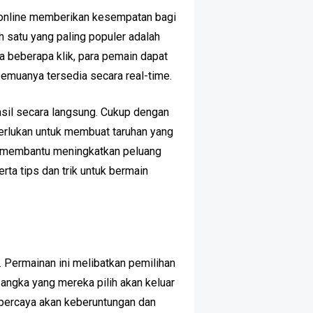
el online memberikan kesempatan bagi
satu yang paling populer adalah
a beberapa klik, para pemain dapat
 semuanya tersedia secara real-time.
asil secara langsung. Cukup dengan
perlukan untuk membuat taruhan yang
pat membantu meningkatkan peluang
erta tips dan trik untuk bermain
. Permainan ini melibatkan pemilihan
n angka yang mereka pilih akan keluar
g percaya akan keberuntungan dan