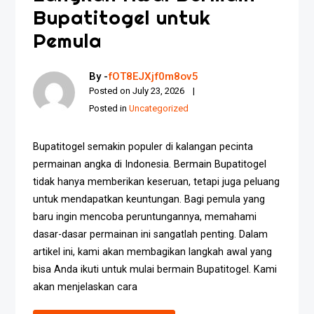
Bupatitogel untuk
Pemula
By -
fOT8EJXjf0m8ov5
Posted on
July 23, 2026
Posted in
Uncategorized
Bupatitogel semakin populer di kalangan pecinta
permainan angka di Indonesia. Bermain Bupatitogel
tidak hanya memberikan keseruan, tetapi juga peluang
untuk mendapatkan keuntungan. Bagi pemula yang
baru ingin mencoba peruntungannya, memahami
dasar-dasar permainan ini sangatlah penting. Dalam
artikel ini, kami akan membagikan langkah awal yang
bisa Anda ikuti untuk mulai bermain Bupatitogel. Kami
akan menjelaskan cara