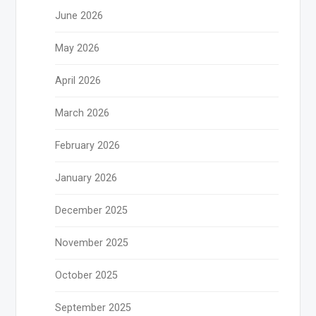
June 2026
May 2026
April 2026
March 2026
February 2026
January 2026
December 2025
November 2025
October 2025
September 2025