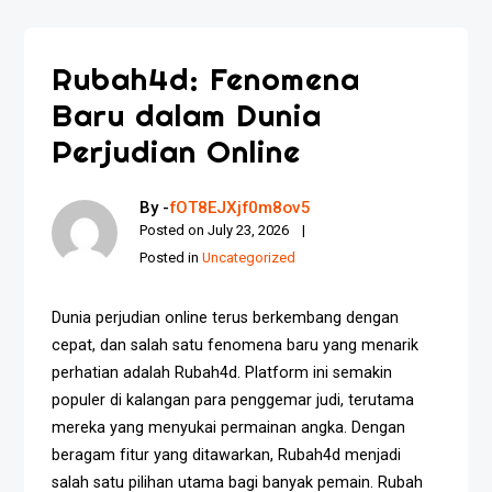
Rubah4d: Fenomena
Baru dalam Dunia
Perjudian Online
By -
fOT8EJXjf0m8ov5
Posted on
July 23, 2026
Posted in
Uncategorized
Dunia perjudian online terus berkembang dengan
cepat, dan salah satu fenomena baru yang menarik
perhatian adalah Rubah4d. Platform ini semakin
populer di kalangan para penggemar judi, terutama
mereka yang menyukai permainan angka. Dengan
beragam fitur yang ditawarkan, Rubah4d menjadi
salah satu pilihan utama bagi banyak pemain. Rubah