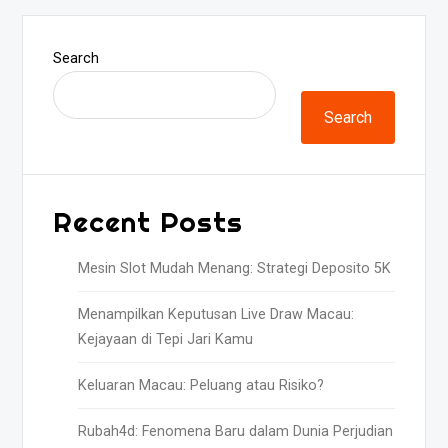
Search
Search
Recent Posts
Mesin Slot Mudah Menang: Strategi Deposito 5K
Menampilkan Keputusan Live Draw Macau:
Kejayaan di Tepi Jari Kamu
Keluaran Macau: Peluang atau Risiko?
Rubah4d: Fenomena Baru dalam Dunia Perjudian