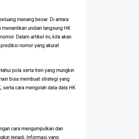
peluang menang besar. Di antara
in menantikan undian langsung HK
omor. Dalam artikel ini, kita akan
 prediksi nomor yang akurat
tahui pola serta tren yang mungkin
pemain bisa membuat strategi yang
K, serta cara mengolah data data HK
engan cara mengumpulkan dan
gkin terjadi. Informasi yang