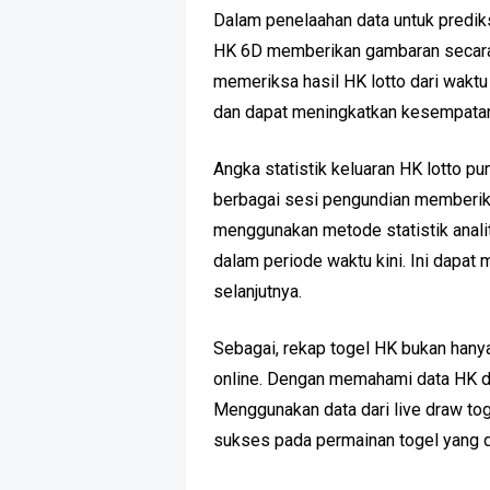
Dalam penelaahan data untuk prediksi
HK 6D memberikan gambaran secara j
memeriksa hasil HK lotto dari waktu
dan dapat meningkatkan kesempatan
Angka statistik keluaran HK lotto p
berbagai sesi pengundian memberik
menggunakan metode statistik analit
dalam periode waktu kini. Ini dapat
selanjutnya.
Sebagai, rekap togel HK bukan hanya
online. Dengan memahami data HK da
Menggunakan data dari live draw t
sukses pada permainan togel yang di