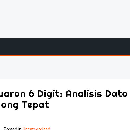
uaran 6 Digit: Analisis Dat
 yang Tepat
Posted in
Uncategorized