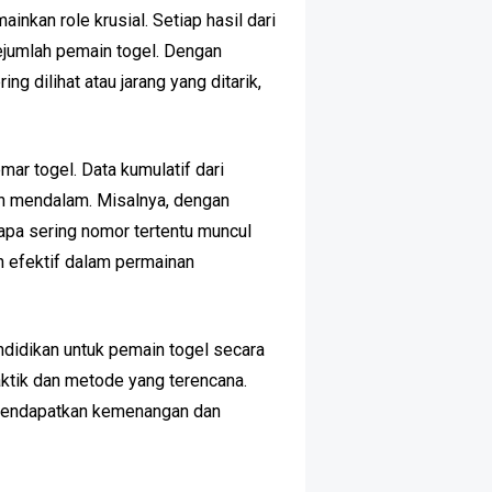
nkan role krusial. Setiap hasil dari
ejumlah pemain togel. Dengan
 dilihat atau jarang yang ditarik,
ar togel. Data kumulatif dari
ih mendalam. Misalnya, dengan
apa sering nomor tertentu muncul
ih efektif dalam permainan
ndidikan untuk pemain togel secara
ktik dan metode yang terencana.
 mendapatkan kemenangan dan