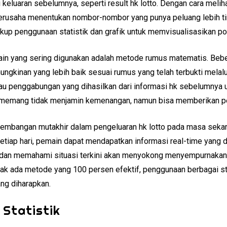
 keluaran sebelumnya, seperti result hk lotto. Dengan cara meli
erusaha menentukan nombor-nombor yang punya peluang lebih ting
kup penggunaan statistik dan grafik untuk memvisualisasikan po
lain yang sering digunakan adalah metode rumus matematis. Be
ngkinan yang lebih baik sesuai rumus yang telah terbukti melalui
tau penggabungan yang dihasilkan dari informasi hk sebelumnya
emang tidak menjamin kemenangan, namun bisa memberikan pen
embangan mutakhir dalam pengeluaran hk lotto pada masa sekar
etiap hari, pemain dapat mendapatkan informasi real-time yang 
a dan memahami situasi terkini akan menyokong menyempurna
ak ada metode yang 100 persen efektif, penggunaan berbagai str
ng diharapkan.
 Statistik