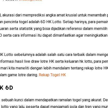
l, akurasi dari memprediksi angka amat krusial untuk menambah 
n pencinta togel adalah 6D HK Lotto. Setiap harinya, para pema
aran serta statistik yang bisa dijadikan referensi dalam memilih n
D serta cara informasi itu dapat dimanfaatkan agar meningkatkan
HK Lotto sebelumnya adalah salah satu cara terbaik dalam menge
formasi hasil live draw lotre HK serta keluaran hk lotto, para 
, mari kita meneliti dengan lebih mendalam tentang rekap lotre H
alam game lotre daring.
Rekap Togel HK
K 6D
sebuah kunci dalam mendapatkan ramalan togel yang akurat. D
lotto yang lalu, peserta dapat mengamati pola dan tren yang mun