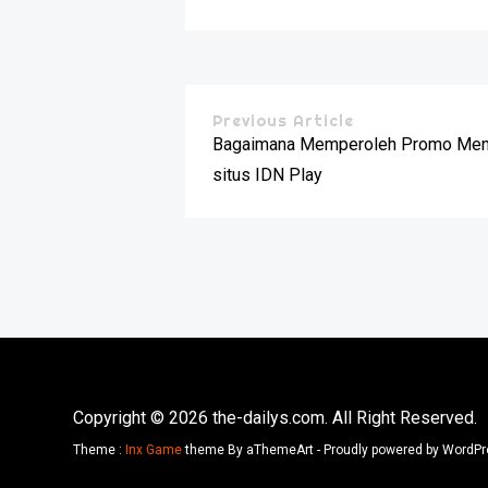
Previous Article
Bagaimana Memperoleh Promo Men
situs IDN Play
Copyright © 2026 the-dailys.com. All Right Reserved.
Theme :
Inx Game
theme By aThemeArt - Proudly powered by WordPr