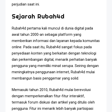
perjudian saat ini.
Sejarah Rubah4d
Rubah4d pertama kali muncul di dunia digital pada
awal tahun 2000-an sebagai platform yang
memberikan informasi dan layanan kepada komunitas
online. Pada saat itu, Rubah4d sangat fokus pada
penyediaan konten yang berkaitan dengan teknologi
dan perkembangan digital, menarik perhatian banyak
pengguna yang memiliki minat serupa. Seiring dengan
meningkatnya penggunaan internet, Rubah4d mulai
membangun basis penggemar yang solid.
Memasuki tahun 2010, Rubah4d mulai berevolusi
dengan memperkenalkan fitur-fitur interaktif,
termasuk forum diskusi dan artikel yang ditulis oleh
pengguna. Fitur ini menarik lebih banyak partisipasi