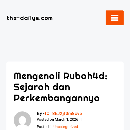
Skip
to
the-dailys.com
content
Mengenali Rubah4d:
Sejarah dan
Perkembangannya
By -
fOT8EJXjf0m8ov5
Posted on
March 1, 2026
Posted in
Uncategorized