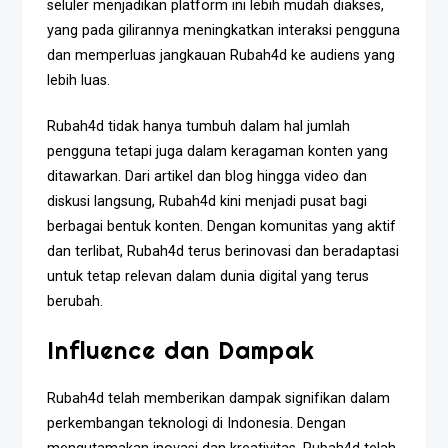
seluler menjadikan platform ini lebih mudah diakses,
yang pada gilirannya meningkatkan interaksi pengguna
dan memperluas jangkauan Rubah4d ke audiens yang
lebih luas.
Rubah4d tidak hanya tumbuh dalam hal jumlah
pengguna tetapi juga dalam keragaman konten yang
ditawarkan. Dari artikel dan blog hingga video dan
diskusi langsung, Rubah4d kini menjadi pusat bagi
berbagai bentuk konten. Dengan komunitas yang aktif
dan terlibat, Rubah4d terus berinovasi dan beradaptasi
untuk tetap relevan dalam dunia digital yang terus
berubah.
Influence dan Dampak
Rubah4d telah memberikan dampak signifikan dalam
perkembangan teknologi di Indonesia. Dengan