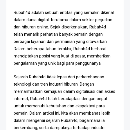
Rubah4d adalah sebuah entitas yang semakin dikenal
dalam dunia digital, terutama dalam sektor perjudian
dan hiburan online. Sejak diperkenalkan, Rubah4d
telah menarik perhatian banyak pemain dengan
berbagai layanan dan permainan yang ditawarkan.
Dalam beberapa tahun terakhir, Rubah4d berhasil
menciptakan posisi yang kuat di pasar, memberikan
pengalaman yang unik bagi para penggunanya.
Sejarah Rubah4d tidak lepas dari perkembangan
teknologi dan tren industri hiburan. Dengan
memanfaatkan kemajuan dalam digitalisasi dan akses
internet, Rubah4d telah beradaptasi dengan cepat
untuk memenuhi kebutuhan dan ekspektasi para
pemain. Dalam artikel ini, kita akan membahas lebih
dalam mengenai sejarah Rubah4d, bagaimana ia
berkembang, serta dampaknya terhadap industri