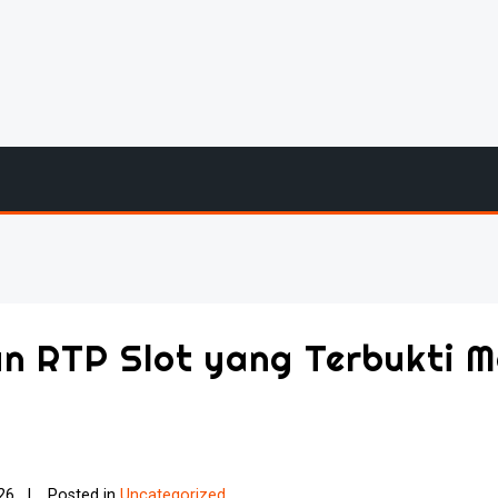
n RTP Slot yang Terbukti 
26
Posted in
Uncategorized