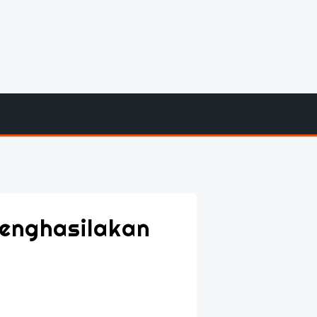
Menghasilakan