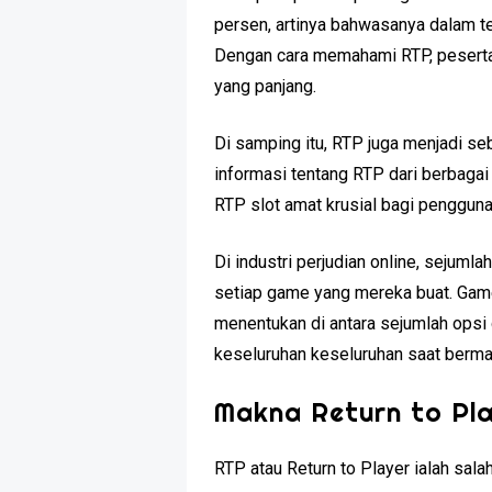
persen, artinya bahwasanya dalam t
Dengan cara memahami RTP, peserta 
yang panjang.
Di samping itu, RTP juga menjadi seb
informasi tentang RTP dari berbagai
RTP slot amat krusial bagi penggu
Di industri perjudian online, seju
setiap game yang mereka buat. Game 
menentukan di antara sejumlah ops
keseluruhan keseluruhan saat berma
Makna Return to Pla
RTP atau Return to Player ialah sala