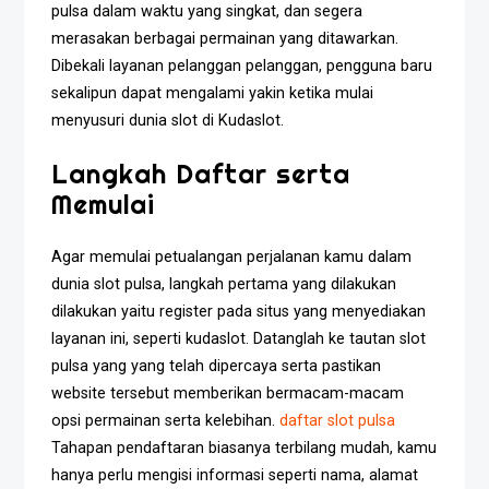
pulsa dalam waktu yang singkat, dan segera
merasakan berbagai permainan yang ditawarkan.
Dibekali layanan pelanggan pelanggan, pengguna baru
sekalipun dapat mengalami yakin ketika mulai
menyusuri dunia slot di Kudaslot.
Langkah Daftar serta
Memulai
Agar memulai petualangan perjalanan kamu dalam
dunia slot pulsa, langkah pertama yang dilakukan
dilakukan yaitu register pada situs yang menyediakan
layanan ini, seperti kudaslot. Datanglah ke tautan slot
pulsa yang yang telah dipercaya serta pastikan
website tersebut memberikan bermacam-macam
opsi permainan serta kelebihan.
daftar slot pulsa
Tahapan pendaftaran biasanya terbilang mudah, kamu
hanya perlu mengisi informasi seperti nama, alamat