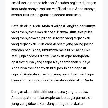
email, serta nomor telepon. Sesudah registrasi, jangan
lupa Anda menyelesaikan verifikasi akun Anda supaya
semua fitur bisa digunakan secara maksimal.
Setelah akun Anda Anda divalidasi, langkah berikutnya
yaitu menyelesaikan deposit. Banyak situs slot pulsa
yang menyediakan pilihan setoran yang terjangkau
yang terjangkau. Pilih cara deposit yang paling paling
nyaman bagi Anda, umumnya melalui pulsa seluler
atau juga dompet digital. Pastikan agar mengambil
opsi slot pulsa yang tanpa biaya tambahan supaya
Anda bisa mendapatkan nilai penuh dari deposit
deposit Anda dan bisa langsung mulai bermain tanpa
khawatir mengurangi sebagian dari saldo akun Anda.
Dengan akun aktif aktif serta dana yang tersedia,
Anda dapat memulai eksplorasi berbagai game slot
yang yang ditawarkan. Jangan ragu melakukan