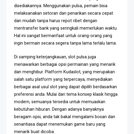
disediakannya. Menggunakan pulsa, pemain bisa
melaksanakan setoran dan penarikan secara cepat
dan mudah tanpa harus repot ribet dengan
mentransfer bank yang seringkali memerlukan waktu.
Hal ini sangat bermanfaat untuk orang-orang yang
ingin bermain secara segera tanpa lama terlalu lama.
Di samping keterjangkauan, slot pulsa juga
menawarkan berbagai opsi permainan yang menarik
dan menghibur. Platform Kudaslot, yang merupakan
salah satu platform yang terpercaya, menyediakan
berbagai asal usul slot yang dapat dipilih berdasarkan
preferensi anda. Mulai dari tema konsep klasik hingga
modern, semuanya tersedia untuk memuaskan
kebutuhan hiburan. Dengan adanya banyaknya
beragam opsi, anda tak bakal mengalami bosan dan
senantiasa dapat menemukan game baru yang
menarik buat dicoba.