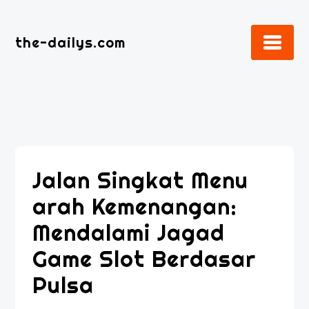
Skip
to
the-dailys.com
content
Jalan Singkat Menu
arah Kemenangan:
Mendalami Jagad
Game Slot Berdasar
Pulsa