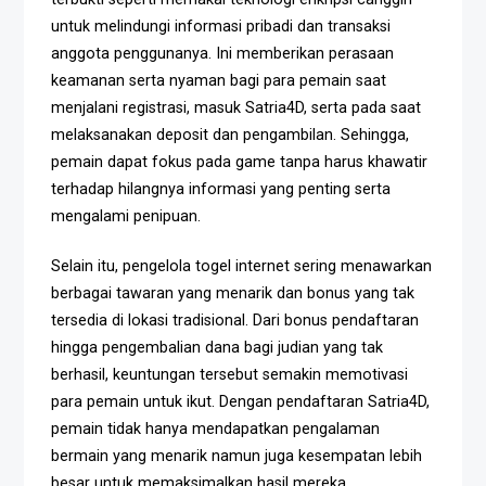
untuk melindungi informasi pribadi dan transaksi
anggota penggunanya. Ini memberikan perasaan
keamanan serta nyaman bagi para pemain saat
menjalani registrasi, masuk Satria4D, serta pada saat
melaksanakan deposit dan pengambilan. Sehingga,
pemain dapat fokus pada game tanpa harus khawatir
terhadap hilangnya informasi yang penting serta
mengalami penipuan.
Selain itu, pengelola togel internet sering menawarkan
berbagai tawaran yang menarik dan bonus yang tak
tersedia di lokasi tradisional. Dari bonus pendaftaran
hingga pengembalian dana bagi judian yang tak
berhasil, keuntungan tersebut semakin memotivasi
para pemain untuk ikut. Dengan pendaftaran Satria4D,
pemain tidak hanya mendapatkan pengalaman
bermain yang menarik namun juga kesempatan lebih
besar untuk memaksimalkan hasil mereka.