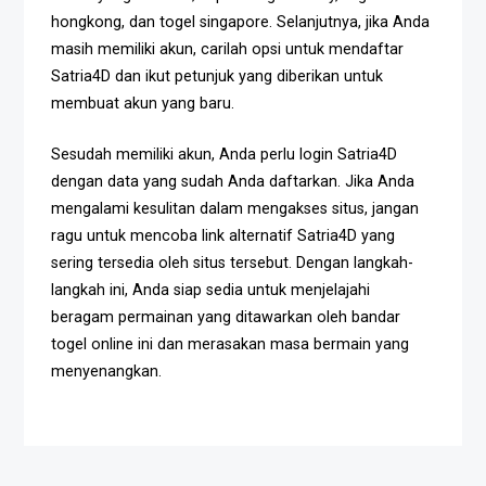
hongkong, dan togel singapore. Selanjutnya, jika Anda
masih memiliki akun, carilah opsi untuk mendaftar
Satria4D dan ikut petunjuk yang diberikan untuk
membuat akun yang baru.
Sesudah memiliki akun, Anda perlu login Satria4D
dengan data yang sudah Anda daftarkan. Jika Anda
mengalami kesulitan dalam mengakses situs, jangan
ragu untuk mencoba link alternatif Satria4D yang
sering tersedia oleh situs tersebut. Dengan langkah-
langkah ini, Anda siap sedia untuk menjelajahi
beragam permainan yang ditawarkan oleh bandar
togel online ini dan merasakan masa bermain yang
menyenangkan.