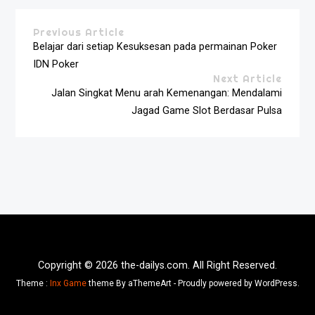
Previous Article
Belajar dari setiap Kesuksesan pada permainan Poker
IDN Poker
Next Article
Jalan Singkat Menu arah Kemenangan: Mendalami
Jagad Game Slot Berdasar Pulsa
Copyright © 2026 the-dailys.com. All Right Reserved.
Theme :
Inx Game
theme By aThemeArt - Proudly powered by WordPress.