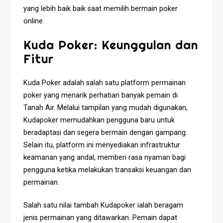
yang lebih baik baik saat memilih bermain poker
online.
Kuda Poker: Keunggulan dan
Fitur
Kuda Poker adalah salah satu platform permainan
poker yang menarik perhatian banyak pemain di
Tanah Air. Melalui tampilan yang mudah digunakan,
Kudapoker memudahkan pengguna baru untuk
beradaptasi dan segera bermain dengan gampang.
Selain itu, platform ini menyediakan infrastruktur
keamanan yang andal, memberi rasa nyaman bagi
pengguna ketika melakukan transaksi keuangan dan
permainan.
Salah satu nilai tambah Kudapoker ialah beragam
jenis permainan yang ditawarkan. Pemain dapat