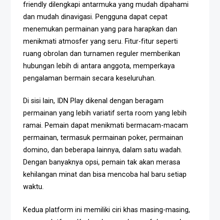
friendly dilengkapi antarmuka yang mudah dipahami
dan mudah dinavigasi. Pengguna dapat cepat
menemukan permainan yang para harapkan dan
menikmati atmosfer yang seru. Fitur-fitur seperti
ruang obrolan dan turnamen reguler memberikan
hubungan lebih di antara anggota, memperkaya
pengalaman bermain secara keseluruhan.
Di sisi lain, IDN Play dikenal dengan beragam
permainan yang lebih variatif serta room yang lebih
ramai. Pemain dapat menikmati bermacam-macam
permainan, termasuk permainan poker, permainan
domino, dan beberapa lainnya, dalam satu wadah.
Dengan banyaknya opsi, pemain tak akan merasa
kehilangan minat dan bisa mencoba hal baru setiap
waktu.
Kedua platform ini memiliki ciri khas masing-masing,