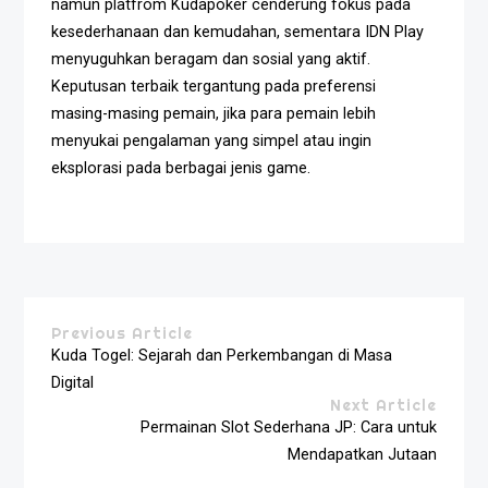
namun platfrom Kudapoker cenderung fokus pada
kesederhanaan dan kemudahan, sementara IDN Play
menyuguhkan beragam dan sosial yang aktif.
Keputusan terbaik tergantung pada preferensi
masing-masing pemain, jika para pemain lebih
menyukai pengalaman yang simpel atau ingin
eksplorasi pada berbagai jenis game.
Previous Article
Kuda Togel: Sejarah dan Perkembangan di Masa
Digital
Next Article
Permainan Slot Sederhana JP: Cara untuk
Mendapatkan Jutaan