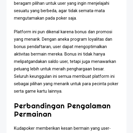
beragam pilihan untuk user yang ingin menjelajahi
sesuatu yang berbeda, agar tidak semata-mata
mengutamakan pada poker saja.
Platform ini pun dikenal karena bonus dan promosi
yang menarik. Dengan aneka program loyalitas dan
bonus pendaftaran, user dapat mengoptimalkan
aktivitas bermain mereka. Bonus ini tidak hanya
melipatgandakan saldo user, tetapi juga menawarkan
peluang lebih untuk meraih penghargaan besar.
Seluruh keunggulan ini semua membuat platform ini
sebagai pilihan yang menarik untuk para pecinta poker
serta game kartu lainnya.
Perbandingan Pengalaman
Permainan
Kudapoker memberikan kesan bermain yang user-