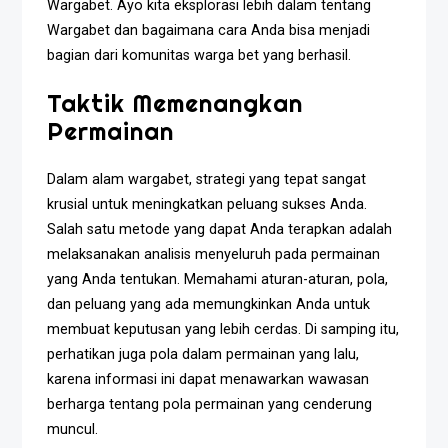
Wargabet. Ayo kita eksplorasi lebih dalam tentang
Wargabet dan bagaimana cara Anda bisa menjadi
bagian dari komunitas warga bet yang berhasil.
Taktik Memenangkan
Permainan
Dalam alam wargabet, strategi yang tepat sangat
krusial untuk meningkatkan peluang sukses Anda.
Salah satu metode yang dapat Anda terapkan adalah
melaksanakan analisis menyeluruh pada permainan
yang Anda tentukan. Memahami aturan-aturan, pola,
dan peluang yang ada memungkinkan Anda untuk
membuat keputusan yang lebih cerdas. Di samping itu,
perhatikan juga pola dalam permainan yang lalu,
karena informasi ini dapat menawarkan wawasan
berharga tentang pola permainan yang cenderung
muncul.