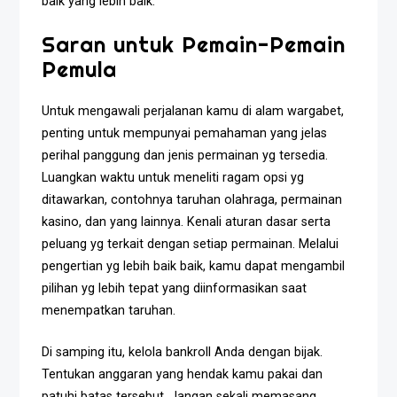
baik yang lebih baik.
Saran untuk Pemain-Pemain
Pemula
Untuk mengawali perjalanan kamu di alam wargabet,
penting untuk mempunyai pemahaman yang jelas
perihal panggung dan jenis permainan yg tersedia.
Luangkan waktu untuk meneliti ragam opsi yg
ditawarkan, contohnya taruhan olahraga, permainan
kasino, dan yang lainnya. Kenali aturan dasar serta
peluang yg terkait dengan setiap permainan. Melalui
pengertian yg lebih baik baik, kamu dapat mengambil
pilihan yg lebih tepat yang diinformasikan saat
menempatkan taruhan.
Di samping itu, kelola bankroll Anda dengan bijak.
Tentukan anggaran yang hendak kamu pakai dan
patuhi batas tersebut. Jangan sekali memasang