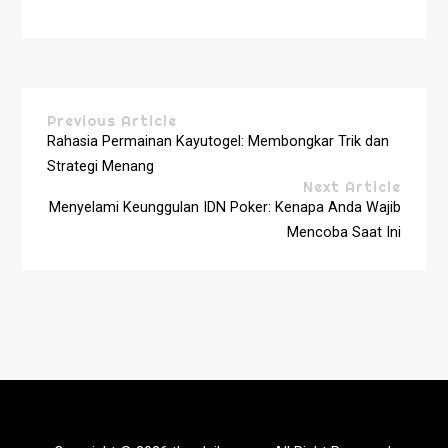
Previous Article
Rahasia Permainan Kayutogel: Membongkar Trik dan
Strategi Menang
Next Article
Menyelami Keunggulan IDN Poker: Kenapa Anda Wajib
Mencoba Saat Ini