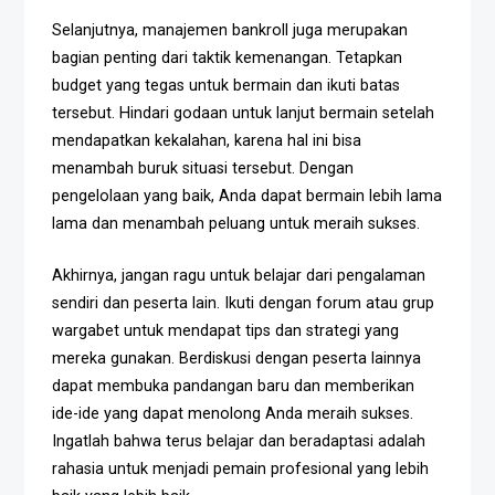
Selanjutnya, manajemen bankroll juga merupakan
bagian penting dari taktik kemenangan. Tetapkan
budget yang tegas untuk bermain dan ikuti batas
tersebut. Hindari godaan untuk lanjut bermain setelah
mendapatkan kekalahan, karena hal ini bisa
menambah buruk situasi tersebut. Dengan
pengelolaan yang baik, Anda dapat bermain lebih lama
lama dan menambah peluang untuk meraih sukses.
Akhirnya, jangan ragu untuk belajar dari pengalaman
sendiri dan peserta lain. Ikuti dengan forum atau grup
wargabet untuk mendapat tips dan strategi yang
mereka gunakan. Berdiskusi dengan peserta lainnya
dapat membuka pandangan baru dan memberikan
ide-ide yang dapat menolong Anda meraih sukses.
Ingatlah bahwa terus belajar dan beradaptasi adalah
rahasia untuk menjadi pemain profesional yang lebih