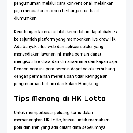
pengumuman melalui cara konvensional, melainkan
juga merasakan momen berharga saat hasil
diumumkan.
Keuntungan lainnya adalah kemudahan dapat diakses
ke sejumlah platform yang memberikan live draw HK.
Ada banyak situs web dan aplikasi seluler yang
menyediakan layanan ini, maka pemain dapat
mengikuti live draw dari dimana-mana dan kapan saja.
Dengan cara ini, para pemain dapat selalu terhubung
dengan permainan mereka dan tidak ketinggalan
pengumuman terbaru dari kolam Hongkong.
Tips Menang di HK Lotto
Untuk memperbesar peluang kamu dalam
memenangkan HK Lotto, krusial untuk memahami
pola dan tren yang ada dalam data sebelumnya.