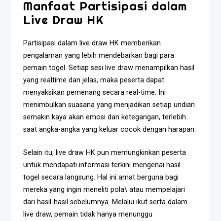
Manfaat Partisipasi dalam
Live Draw HK
Partisipasi dalam live draw HK memberikan
pengalaman yang lebih mendebarkan bagi para
pemain togel. Setiap sesi live draw menampilkan hasil
yang realtime dan jelas, maka peserta dapat
menyaksikan pemenang secara real-time. Ini
menimbulkan suasana yang menjadikan setiap undian
semakin kaya akan emosi dan ketegangan, terlebih
saat angka-angka yang keluar cocok dengan harapan.
Selain itu, live draw HK pun memungkinkan peserta
untuk mendapati informasi terkini mengenai hasil
togel secara langsung. Hal ini amat berguna bagi
mereka yang ingin meneliti pola\ atau mempelajari
dari hasil-hasil sebelumnya. Melalui ikut serta dalam
live draw, pemain tidak hanya menunggu