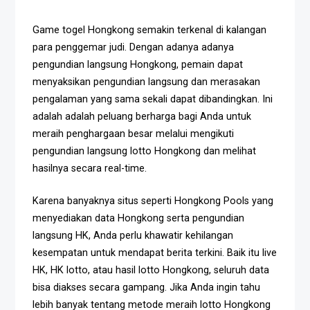
Game togel Hongkong semakin terkenal di kalangan
para penggemar judi. Dengan adanya adanya
pengundian langsung Hongkong, pemain dapat
menyaksikan pengundian langsung dan merasakan
pengalaman yang sama sekali dapat dibandingkan. Ini
adalah adalah peluang berharga bagi Anda untuk
meraih penghargaan besar melalui mengikuti
pengundian langsung lotto Hongkong dan melihat
hasilnya secara real-time.
Karena banyaknya situs seperti Hongkong Pools yang
menyediakan data Hongkong serta pengundian
langsung HK, Anda perlu khawatir kehilangan
kesempatan untuk mendapat berita terkini. Baik itu live
HK, HK lotto, atau hasil lotto Hongkong, seluruh data
bisa diakses secara gampang. Jika Anda ingin tahu
lebih banyak tentang metode meraih lotto Hongkong