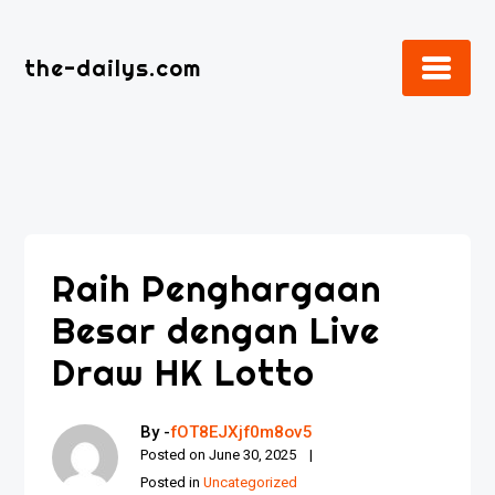
Skip
to
the-dailys.com
content
Raih Penghargaan
Besar dengan Live
Draw HK Lotto
By -
fOT8EJXjf0m8ov5
Posted on
June 30, 2025
Posted in
Uncategorized