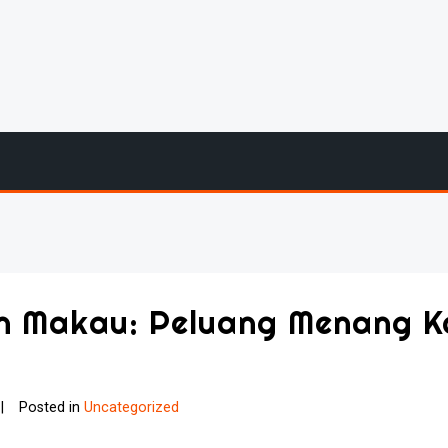
ah Makau: Peluang Menang 
Posted in
Uncategorized