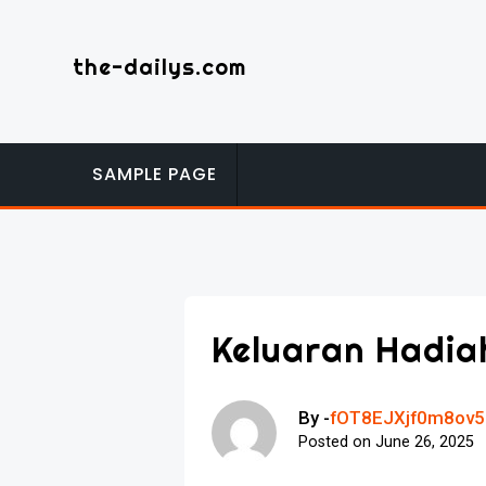
Skip
to
the-dailys.com
content
SAMPLE PAGE
Keluaran Hadi
By -
fOT8EJXjf0m8ov5
Posted on
June 26, 2025