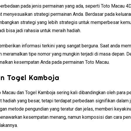
i perbedaan pada jenis permainan yang ada, seperti Toto Macau
at menyesuaikan strategi permainan Anda. Berdasar pada keluara
bangkan strategi yang lebih strategis untuk memperbesar kem
adi bisa jadi rahasia untuk meraih hadiah.
 memberikan informasi terkini yang sangat berguna. Saat anda memo
 meramalkan tipe nomor yang mungkin terjadi di masa depan. Den
imalkan kesempatan Anda pada permainan Toto Macau.
n Togel Kamboja
to Macau dan Togel Kamboja sering kali dibandingkan oleh para
hadiah yang besar, tetapi terdapat perbedaan signifikan dalam
gan metode pengundian yang teratur dan jelas, memberi keyakina
 menawarkan kesempatan menang, namun komposisi dan cara peng
akannya.