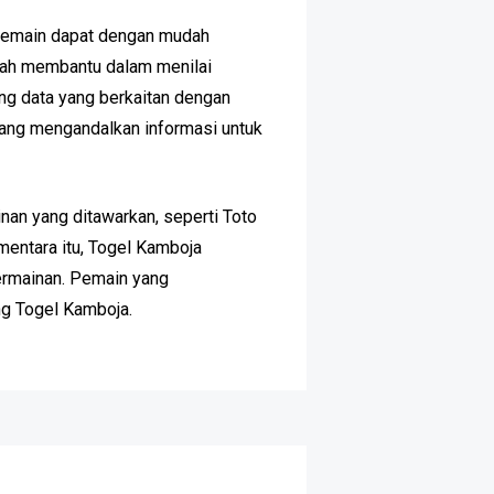
. Pemain dapat dengan mudah
tlah membantu dalam menilai
ng data yang berkaitan dengan
 yang mengandalkan informasi untuk
nan yang ditawarkan, seperti Toto
mentara itu, Togel Kamboja
ermainan. Pemain yang
ng Togel Kamboja.