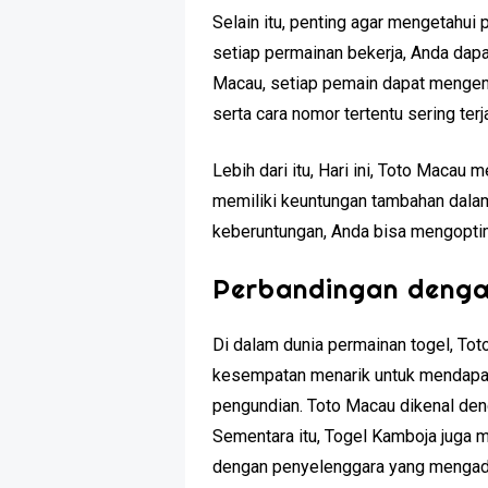
Selain itu, penting agar mengetahu
setiap permainan bekerja, Anda dap
Macau, setiap pemain dapat mengem
serta cara nomor tertentu sering terj
Lebih dari itu, Hari ini, Toto Macau
memiliki keuntungan tambahan dalam
keberuntungan, Anda bisa mengopt
Perbandingan denga
Di dalam dunia permainan togel, To
kesempatan menarik untuk mendapat 
pengundian. Toto Macau dikenal den
Sementara itu, Togel Kamboja juga
dengan penyelenggara yang mengad