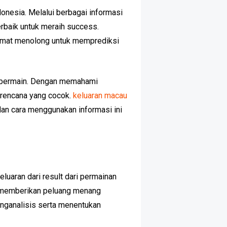
onesia. Melalui berbagai informasi
rbaik untuk meraih success.
m amat menolong untuk memprediksi
at bermain. Dengan memahami
 rencana yang cocok.
keluaran macau
dan cara menggunakan informasi ini
luaran dari result dari permainan
na memberikan peluang menang
enganalisis serta menentukan