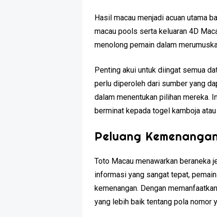
Hasil macau menjadi acuan utama ba
macau pools serta keluaran 4D Maca
menolong pemain dalam merumuskan p
Penting akui untuk diingat semua da
perlu diperoleh dari sumber yang da
dalam menentukan pilihan mereka. I
berminat kepada togel kamboja atau
Peluang Kemenangan
Toto Macau menawarkan beraneka jen
informasi yang sangat tepat, pem
kemenangan. Dengan memanfaatkan i
yang lebih baik tentang pola nomor