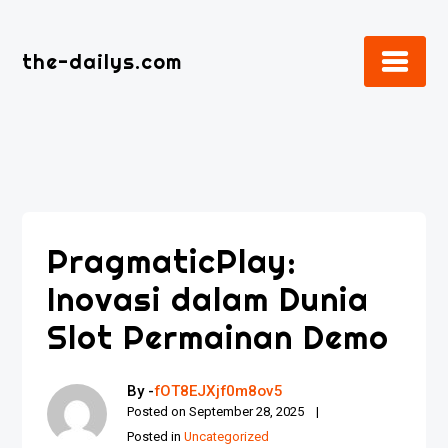
Skip
to
the-dailys.com
content
PragmaticPlay:
Inovasi dalam Dunia
Slot Permainan Demo
By -
fOT8EJXjf0m8ov5
Posted on
September 28, 2025
Posted in
Uncategorized