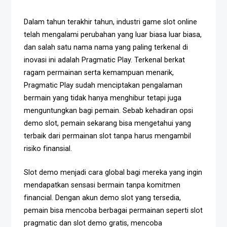
Dalam tahun terakhir tahun, industri game slot online
telah mengalami perubahan yang luar biasa luar biasa,
dan salah satu nama nama yang paling terkenal di
inovasi ini adalah Pragmatic Play. Terkenal berkat
ragam permainan serta kemampuan menarik,
Pragmatic Play sudah menciptakan pengalaman
bermain yang tidak hanya menghibur tetapi juga
menguntungkan bagi pemain. Sebab kehadiran opsi
demo slot, pemain sekarang bisa mengetahui yang
terbaik dari permainan slot tanpa harus mengambil
risiko finansial.
Slot demo menjadi cara global bagi mereka yang ingin
mendapatkan sensasi bermain tanpa komitmen
financial. Dengan akun demo slot yang tersedia,
pemain bisa mencoba berbagai permainan seperti slot
pragmatic dan slot demo gratis, mencoba