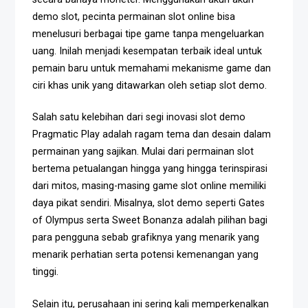
demo slot, pecinta permainan slot online bisa
menelusuri berbagai tipe game tanpa mengeluarkan
uang. Inilah menjadi kesempatan terbaik ideal untuk
pemain baru untuk memahami mekanisme game dan
ciri khas unik yang ditawarkan oleh setiap slot demo.
Salah satu kelebihan dari segi inovasi slot demo
Pragmatic Play adalah ragam tema dan desain dalam
permainan yang sajikan. Mulai dari permainan slot
bertema petualangan hingga yang hingga terinspirasi
dari mitos, masing-masing game slot online memiliki
daya pikat sendiri. Misalnya, slot demo seperti Gates
of Olympus serta Sweet Bonanza adalah pilihan bagi
para pengguna sebab grafiknya yang menarik yang
menarik perhatian serta potensi kemenangan yang
tinggi.
Selain itu, perusahaan ini sering kali memperkenalkan