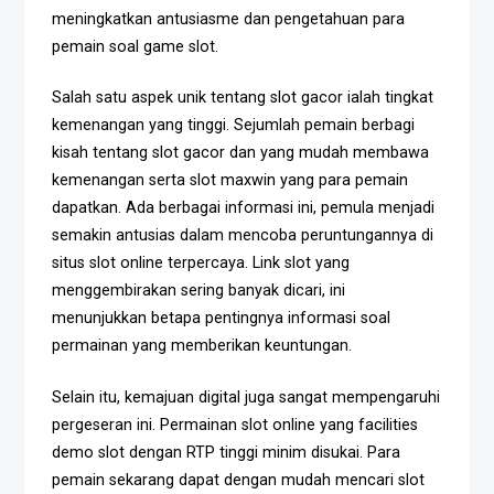
meningkatkan antusiasme dan pengetahuan para
pemain soal game slot.
Salah satu aspek unik tentang slot gacor ialah tingkat
kemenangan yang tinggi. Sejumlah pemain berbagi
kisah tentang slot gacor dan yang mudah membawa
kemenangan serta slot maxwin yang para pemain
dapatkan. Ada berbagai informasi ini, pemula menjadi
semakin antusias dalam mencoba peruntungannya di
situs slot online terpercaya. Link slot yang
menggembirakan sering banyak dicari, ini
menunjukkan betapa pentingnya informasi soal
permainan yang memberikan keuntungan.
Selain itu, kemajuan digital juga sangat mempengaruhi
pergeseran ini. Permainan slot online yang facilities
demo slot dengan RTP tinggi minim disukai. Para
pemain sekarang dapat dengan mudah mencari slot