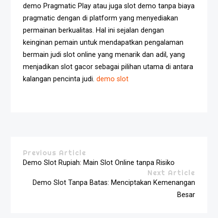
demo Pragmatic Play atau juga slot demo tanpa biaya
pragmatic dengan di platform yang menyediakan
permainan berkualitas. Hal ini sejalan dengan
keinginan pemain untuk mendapatkan pengalaman
bermain judi slot online yang menarik dan adil, yang
menjadikan slot gacor sebagai pilihan utama di antara
kalangan pencinta judi.
demo slot
Previous Article
Demo Slot Rupiah: Main Slot Online tanpa Risiko
Next Article
Demo Slot Tanpa Batas: Menciptakan Kemenangan
Besar