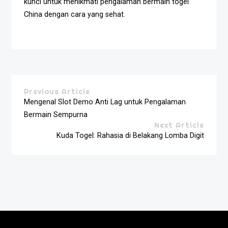
kunci untuk menikmati pengalaman bermain togel
China dengan cara yang sehat.
Previous Article
Mengenal Slot Demo Anti Lag untuk Pengalaman
Bermain Sempurna
Next Article
Kuda Togel: Rahasia di Belakang Lomba Digit