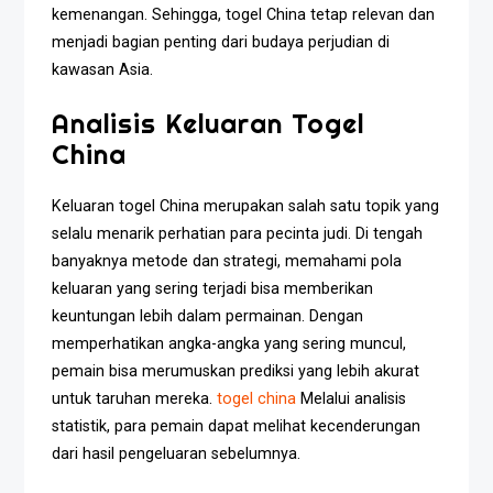
kemenangan. Sehingga, togel China tetap relevan dan
menjadi bagian penting dari budaya perjudian di
kawasan Asia.
Analisis Keluaran Togel
China
Keluaran togel China merupakan salah satu topik yang
selalu menarik perhatian para pecinta judi. Di tengah
banyaknya metode dan strategi, memahami pola
keluaran yang sering terjadi bisa memberikan
keuntungan lebih dalam permainan. Dengan
memperhatikan angka-angka yang sering muncul,
pemain bisa merumuskan prediksi yang lebih akurat
untuk taruhan mereka.
togel china
Melalui analisis
statistik, para pemain dapat melihat kecenderungan
dari hasil pengeluaran sebelumnya.