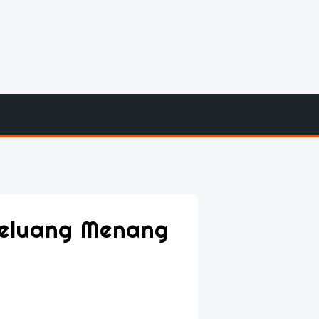
Peluang Menang