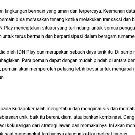
an lingkungan bermain yang aman dan terpercaya. Keamanan dat
ra pemain bisa merasakan tenang ketika melakukan transaksi dan 
N Play menciptakan situasi yang terlindungi untuk semua pengguna
 untuk terus bermain dan berpartisipasi dalam beragam turname
a oleh IDN Play pun merupakan sebuah daya tarik itu. Di sampi
hagiakan. Para pemain dapat dengan mudah pindah di antara ber
i, pemain akan memperoleh peluang lebih besar untuk mengasa
an.
g pada Kudapoker ialah mengetahui dan menganalisis dan memah
biasaan unik, baik itu berani, diam, atau bahkan kombinasi. De
kasi kekurangan dari strategi lawan dan memakainya. Ini akan 
aik saat mengangkat taruhannya ataupun ketika melipat tangan.