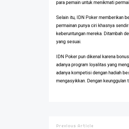
para pemain untuk menikmati permain
Selain itu, IDN Poker memberikan b
permainan punya ciri khasnya sendiri
keberuntungan mereka. Ditambah de
yang sesuai.
IDN Poker pun dikenal karena bonu
adanya program loyalitas yang meng
adanya kompetisi dengan hadiah bes
mengasyikkan. Dengan keunggulan ter
Previous Article