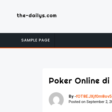
Skip
to
the-dailys.com
content
SAMPLE PAGE
Poker Online d
By -
fOT8EJXjf0m8ov5
Posted on
September 2, 2