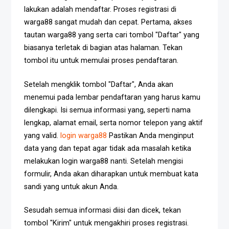
lakukan adalah mendaftar. Proses registrasi di
warga88 sangat mudah dan cepat. Pertama, akses
tautan warga88 yang serta cari tombol "Daftar" yang
biasanya terletak di bagian atas halaman. Tekan
tombol itu untuk memulai proses pendaftaran.
Setelah mengklik tombol "Daftar", Anda akan
menemui pada lembar pendaftaran yang harus kamu
dilengkapi. Isi semua informasi yang, seperti nama
lengkap, alamat email, serta nomor telepon yang aktif
yang valid.
login warga88
Pastikan Anda menginput
data yang dan tepat agar tidak ada masalah ketika
melakukan login warga88 nanti. Setelah mengisi
formulir, Anda akan diharapkan untuk membuat kata
sandi yang untuk akun Anda.
Sesudah semua informasi diisi dan dicek, tekan
tombol "Kirim" untuk mengakhiri proses registrasi.