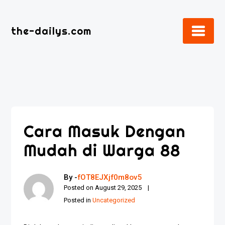
Skip
to
the-dailys.com
content
Cara Masuk Dengan
Mudah di Warga 88
By -
fOT8EJXjf0m8ov5
Posted on
August 29, 2025
Posted in
Uncategorized