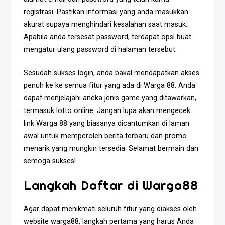
registrasi. Pastikan informasi yang anda masukkan
akurat supaya menghindari kesalahan saat masuk.
Apabila anda tersesat password, terdapat opsi buat
mengatur ulang password di halaman tersebut.
Sesudah sukses login, anda bakal mendapatkan akses
penuh ke ke semua fitur yang ada di Warga 88. Anda
dapat menjelajahi aneka jenis game yang ditawarkan,
termasuk lotto online. Jangan lupa akan mengecek
link Warga 88 yang biasanya dicantumkan di laman
awal untuk memperoleh berita terbaru dan promo
menarik yang mungkin tersedia. Selamat bermain dan
semoga sukses!
Langkah Daftar di Warga88
Agar dapat menikmati seluruh fitur yang diakses oleh
website warga88, langkah pertama yang harus Anda