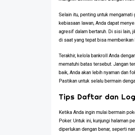
Selain itu, penting untuk mengamat
kebiasaan lawan, Anda dapat menyes
agresif dalam bertaruh. Di sisi lain
di saat yang tepat bisa memberikan 
Terakhir, kelola bankroll Anda denga
mematuhi batas tersebut. Jangan te
baik, Anda akan lebih nyaman dan f
Pastikan untuk selalu bermain denga
Tips Daftar dan Log
Ketika Anda ingin mulai bermain poke
Poker. Untuk ini, kunjungi halaman 
diperlukan dengan benar, seperti na