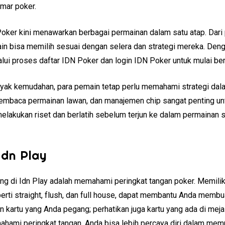
mar poker.
Poker kini menawarkan berbagai permainan dalam satu atap. Dari 
ain bisa memilih sesuai dengan selera dan strategi mereka. Denga
ui proses daftar IDN Poker dan login IDN Poker untuk mulai be
yak kemudahan, para pemain tetap perlu memahami strategi dal
membaca permainan lawan, dan manajemen chip sangat penting un
melakukan riset dan berlatih sebelum terjun ke dalam permainan s
Idn Play
ang di Idn Play adalah memahami peringkat tangan poker. Memili
rti straight, flush, dan full house, dapat membantu Anda membu
 kartu yang Anda pegang; perhatikan juga kartu yang ada di mej
ahami peringkat tangan, Anda bisa lebih percaya diri dalam mem