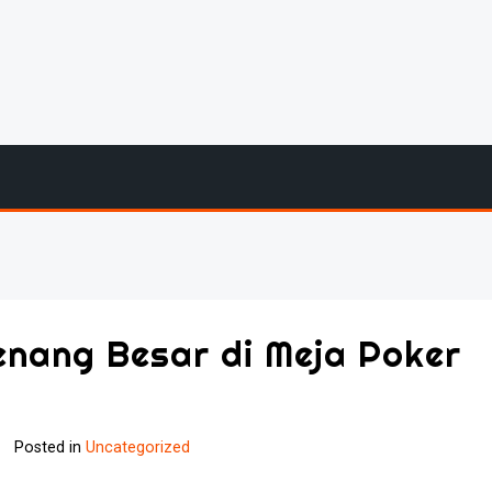
enang Besar di Meja Poker
Posted in
Uncategorized