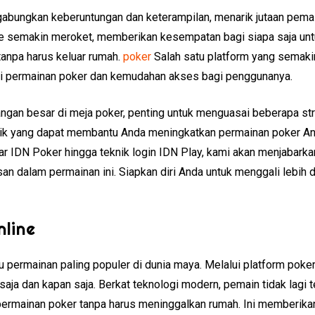
bungkan keberuntungan dan keterampilan, menarik jutaan pemai
ine semakin meroket, memberikan kesempatan bagi siapa saja u
tanpa harus keluar rumah.
poker
Salah satu platform yang semaki
i permainan poker dan kemudahan akses bagi penggunanya.
an besar di meja poker, penting untuk menguasai beberapa strate
rik yang dapat membantu Anda meningkatkan permainan poker An
ftar IDN Poker hingga teknik login IDN Play, kami akan menjabark
n dalam permainan ini. Siapkan diri Anda untuk menggali lebih 
line
tu permainan paling populer di dunia maya. Melalui platform poke
aja dan kapan saja. Berkat teknologi modern, pemain tidak lagi t
permainan poker tanpa harus meninggalkan rumah. Ini memberika