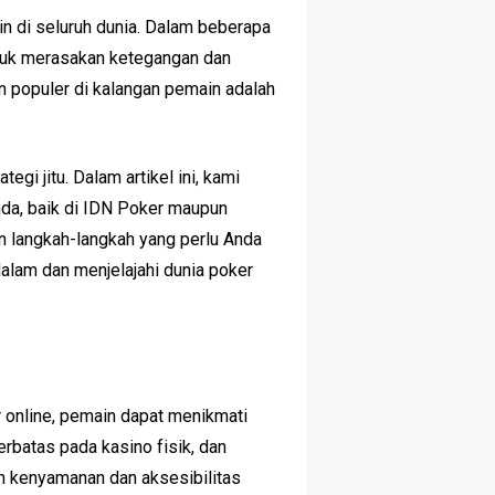
n di seluruh dunia. Dalam beberapa
ntuk merasakan ketegangan dan
n populer di kalangan pemain adalah
gi jitu. Dalam artikel ini, kami
da, baik di IDN Poker maupun
an langkah-langkah yang perlu Anda
dalam dan menjelajahi dunia poker
r online, pemain dapat menikmati
erbatas pada kasino fisik, dan
n kenyamanan dan aksesibilitas