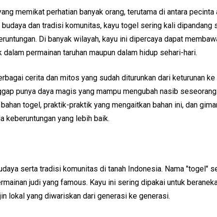
yang memikat perhatian banyak orang, terutama di antara pecint
budaya dan tradisi komunitas, kayu togel sering kali dipandang
eruntungan. Di banyak wilayah, kayu ini dipercaya dapat memba
k dalam permainan taruhan maupun dalam hidup sehari-hari.
berbagai cerita dan mitos yang sudah diturunkan dari keturunan k
nggap punya daya magis yang mampu mengubah nasib seseorang. D
l bahan togel, praktik-praktik yang mengaitkan bahan ini, dan g
 keberuntungan yang lebih baik.
l
udaya serta tradisi komunitas di tanah Indonesia. Nama "togel" se
ermainan judi yang famous. Kayu ini sering dipakai untuk beranek
jin lokal yang diwariskan dari generasi ke generasi.