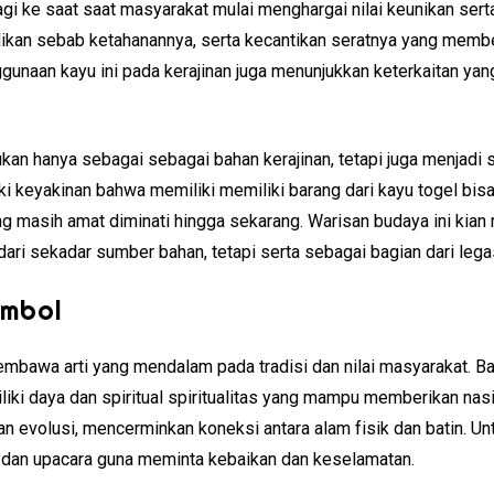
i lagi ke saat saat masyarakat mulai menghargai nilai keunikan ser
rdikan sebab ketahanannya, serta kecantikan seratnya yang member
gunaan kayu ini pada kerajinan juga menunjukkan keterkaitan yan
kan hanya sebagai sebagai bahan kerajinan, tetapi juga menjadi
ki keyakinan bahwa memiliki memiliki barang dari kayu togel bi
ng masih amat diminati hingga sekarang. Warisan budaya ini kia
ri sekadar sumber bahan, tetapi serta sebagai bagian dari lega
imbol
mbawa arti yang mendalam pada tradisi dan nilai masyarakat. Ba
iliki daya dan spiritual spiritualitas yang mampu memberikan nasi
 evolusi, mencerminkan koneksi antara alam fisik dan batin. Untu
 dan upacara guna meminta kebaikan dan keselamatan.