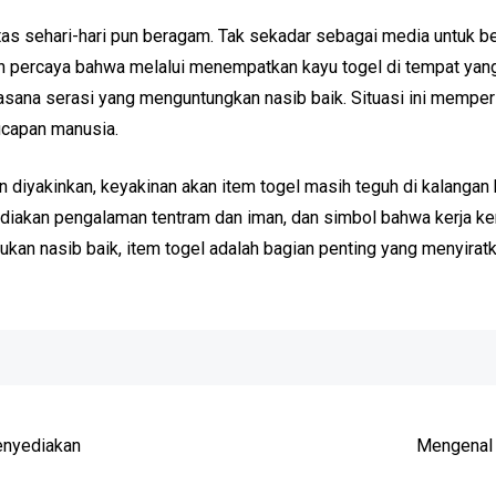
as sehari-hari pun beragam. Tak sekadar sebagai media untuk be
n percaya bahwa melalui menempatkan kayu togel di tempat yan
sana serasi yang menguntungkan nasib baik. Situasi ini memper
 ucapan manusia.
diyakinkan, keyakinan akan item togel masih teguh di kalangan 
iakan pengalaman tentram dan iman, dan simbol bahwa kerja ker
an nasib baik, item togel adalah bagian penting yang menyiratkan
enyediakan
Mengenal 