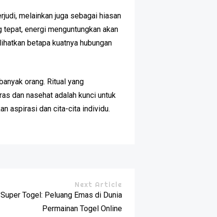
rjudi, melainkan juga sebagai hiasan
g tepat, energi menguntungkan akan
lihatkan betapa kuatnya hubungan
banyak orang. Ritual yang
as dan nasehat adalah kunci untuk
 aspirasi dan cita-cita individu.
Next Article
Super Togel: Peluang Emas di Dunia
Permainan Togel Online