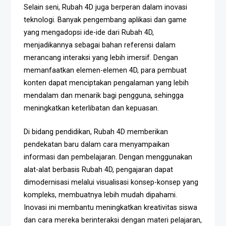
Selain seni, Rubah 4D juga berperan dalam inovasi
teknologi. Banyak pengembang aplikasi dan game
yang mengadopsi ide-ide dari Rubah 4D,
menjadikannya sebagai bahan referensi dalam
merancang interaksi yang lebih imersif. Dengan
memanfaatkan elemen-elemen 4D, para pembuat
konten dapat menciptakan pengalaman yang lebih
mendalam dan menarik bagi pengguna, sehingga
meningkatkan keterlibatan dan kepuasan.
Di bidang pendidikan, Rubah 4D memberikan
pendekatan baru dalam cara menyampaikan
informasi dan pembelajaran. Dengan menggunakan
alat-alat berbasis Rubah 4D, pengajaran dapat
dimodernisasi melalui visualisasi konsep-konsep yang
kompleks, membuatnya lebih mudah dipahami.
Inovasi ini membantu meningkatkan kreativitas siswa
dan cara mereka berinteraksi dengan materi pelajaran,