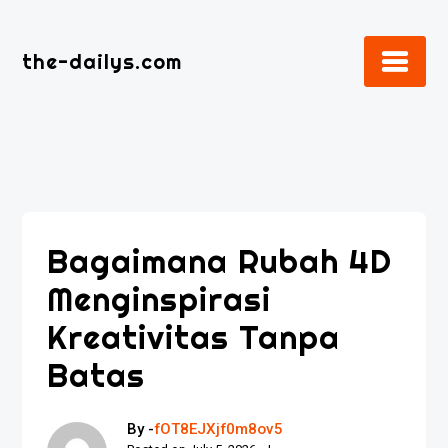
Skip
to
the-dailys.com
content
Bagaimana Rubah 4D
Menginspirasi
Kreativitas Tanpa
Batas
By -
fOT8EJXjf0m8ov5