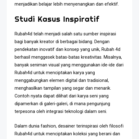
menjadikan belajar lebih menyenangkan dan efektif.
Studi Kasus Inspiratif
Rubah4d telah menjadi salah satu sumber inspirasi
bagi banyak kreator di berbagai bidang. Dengan
pendekatan inovatif dan konsep yang unik, Rubah 4d
berhasil menggesek batas-batas kreativitas. Misalnya,
banyak seniman visual yang menggunakan ide-ide dari
Rubah4d untuk menciptakan karya yang
menggabungkan elemen digital dan tradisional,
menghasilkan tampilan yang segar dan menarik.
Contoh nyata dapat dilihat dari karya seni yang
dipamerkan di galeri-galeri, di mana pengunjung
terpesona oleh integrasi teknologi dalam seni.
Dalam dunia fashion, desainer terinspirasi oleh filosofi
Rubah4d untuk menciptakan koleksi yang berani dan