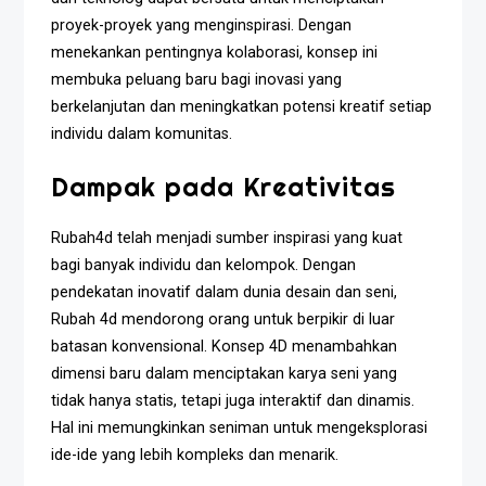
proyek-proyek yang menginspirasi. Dengan
menekankan pentingnya kolaborasi, konsep ini
membuka peluang baru bagi inovasi yang
berkelanjutan dan meningkatkan potensi kreatif setiap
individu dalam komunitas.
Dampak pada Kreativitas
Rubah4d telah menjadi sumber inspirasi yang kuat
bagi banyak individu dan kelompok. Dengan
pendekatan inovatif dalam dunia desain dan seni,
Rubah 4d mendorong orang untuk berpikir di luar
batasan konvensional. Konsep 4D menambahkan
dimensi baru dalam menciptakan karya seni yang
tidak hanya statis, tetapi juga interaktif dan dinamis.
Hal ini memungkinkan seniman untuk mengeksplorasi
ide-ide yang lebih kompleks dan menarik.