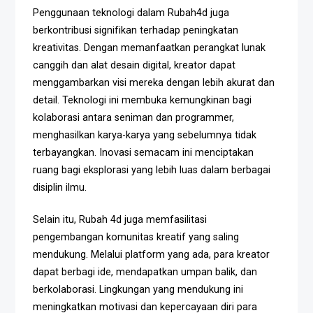
Penggunaan teknologi dalam Rubah4d juga
berkontribusi signifikan terhadap peningkatan
kreativitas. Dengan memanfaatkan perangkat lunak
canggih dan alat desain digital, kreator dapat
menggambarkan visi mereka dengan lebih akurat dan
detail. Teknologi ini membuka kemungkinan bagi
kolaborasi antara seniman dan programmer,
menghasilkan karya-karya yang sebelumnya tidak
terbayangkan. Inovasi semacam ini menciptakan
ruang bagi eksplorasi yang lebih luas dalam berbagai
disiplin ilmu.
Selain itu, Rubah 4d juga memfasilitasi
pengembangan komunitas kreatif yang saling
mendukung. Melalui platform yang ada, para kreator
dapat berbagi ide, mendapatkan umpan balik, dan
berkolaborasi. Lingkungan yang mendukung ini
meningkatkan motivasi dan kepercayaan diri para