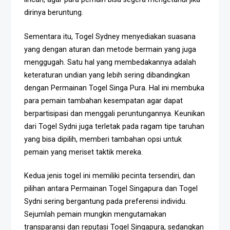
dirinya beruntung.
Sementara itu, Togel Sydney menyediakan suasana
yang dengan aturan dan metode bermain yang juga
menggugah. Satu hal yang membedakannya adalah
keteraturan undian yang lebih sering dibandingkan
dengan Permainan Togel Singa Pura. Hal ini membuka
para pemain tambahan kesempatan agar dapat
berpartisipasi dan menggali peruntungannya. Keunikan
dari Togel Sydni juga terletak pada ragam tipe taruhan
yang bisa dipilih, memberi tambahan opsi untuk
pemain yang meriset taktik mereka.
Kedua jenis togel ini memiliki pecinta tersendiri, dan
pilihan antara Permainan Togel Singapura dan Togel
Sydni sering bergantung pada preferensi individu.
Sejumlah pemain mungkin mengutamakan
transparansi dan reputasi Togel Singapura, sedangkan