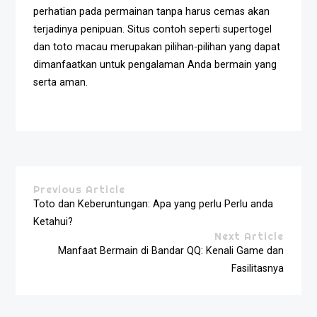
perhatian pada permainan tanpa harus cemas akan
terjadinya penipuan. Situs contoh seperti supertogel
dan toto macau merupakan pilihan-pilihan yang dapat
dimanfaatkan untuk pengalaman Anda bermain yang
serta aman.
Previous Article
Toto dan Keberuntungan: Apa yang perlu Perlu anda
Ketahui?
Next Article
Manfaat Bermain di Bandar QQ: Kenali Game dan
Fasilitasnya