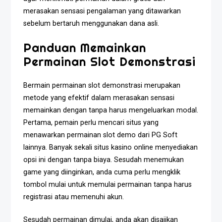
merasakan sensasi pengalaman yang ditawarkan
sebelum bertaruh menggunakan dana asli.
Panduan Memainkan
Permainan Slot Demonstrasi
Bermain permainan slot demonstrasi merupakan
metode yang efektif dalam merasakan sensasi
memainkan dengan tanpa harus mengeluarkan modal.
Pertama, pemain perlu mencari situs yang
menawarkan permainan slot demo dari PG Soft
lainnya. Banyak sekali situs kasino online menyediakan
opsi ini dengan tanpa biaya. Sesudah menemukan
game yang diinginkan, anda cuma perlu mengklik
tombol mulai untuk memulai permainan tanpa harus
registrasi atau memenuhi akun.
Sesudah permainan dimulai, anda akan disajikan