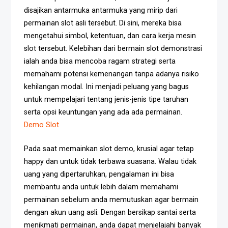
disajikan antarmuka antarmuka yang mirip dari
permainan slot asli tersebut. Di sini, mereka bisa
mengetahui simbol, ketentuan, dan cara kerja mesin
slot tersebut. Kelebihan dari bermain slot demonstrasi
ialah anda bisa mencoba ragam strategi serta
memahami potensi kemenangan tanpa adanya risiko
kehilangan modal. Ini menjadi peluang yang bagus
untuk mempelajari tentang jenis-jenis tipe taruhan
serta opsi keuntungan yang ada ada permainan.
Demo Slot
Pada saat memainkan slot demo, krusial agar tetap
happy dan untuk tidak terbawa suasana. Walau tidak
uang yang dipertaruhkan, pengalaman ini bisa
membantu anda untuk lebih dalam memahami
permainan sebelum anda memutuskan agar bermain
dengan akun uang asli. Dengan bersikap santai serta
menikmati permainan, anda dapat menjelajahi banyak