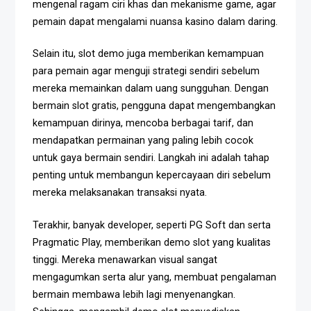
mengenal ragam ciri khas dan mekanisme game, agar
pemain dapat mengalami nuansa kasino dalam daring.
Selain itu, slot demo juga memberikan kemampuan
para pemain agar menguji strategi sendiri sebelum
mereka memainkan dalam uang sungguhan. Dengan
bermain slot gratis, pengguna dapat mengembangkan
kemampuan dirinya, mencoba berbagai tarif, dan
mendapatkan permainan yang paling lebih cocok
untuk gaya bermain sendiri. Langkah ini adalah tahap
penting untuk membangun kepercayaan diri sebelum
mereka melaksanakan transaksi nyata.
Terakhir, banyak developer, seperti PG Soft dan serta
Pragmatic Play, memberikan demo slot yang kualitas
tinggi. Mereka menawarkan visual sangat
mengagumkan serta alur yang, membuat pengalaman
bermain membawa lebih lagi menyenangkan.