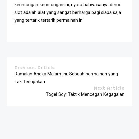
keuntungan-keuntungan ini, nyata bahwasanya demo
slot adalah alat yang sangat berharga bagi siapa saja
yang tertarik tertarik permainan ini.
Previous Article
Ramalan Angka Malam Ini: Sebuah permainan yang
Tak Terlupakan
Next Article
Togel Sdy: Taktik Mencegah Kegagalan