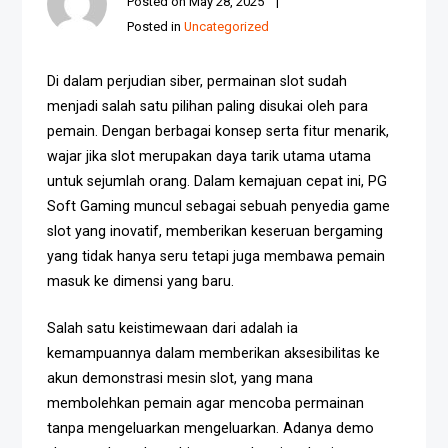
Posted on
May 28, 2025
Posted in
Uncategorized
Di dalam perjudian siber, permainan slot sudah
menjadi salah satu pilihan paling disukai oleh para
pemain. Dengan berbagai konsep serta fitur menarik,
wajar jika slot merupakan daya tarik utama utama
untuk sejumlah orang. Dalam kemajuan cepat ini, PG
Soft Gaming muncul sebagai sebuah penyedia game
slot yang inovatif, memberikan keseruan bergaming
yang tidak hanya seru tetapi juga membawa pemain
masuk ke dimensi yang baru.
Salah satu keistimewaan dari adalah ia
kemampuannya dalam memberikan aksesibilitas ke
akun demonstrasi mesin slot, yang mana
membolehkan pemain agar mencoba permainan
tanpa mengeluarkan mengeluarkan. Adanya demo