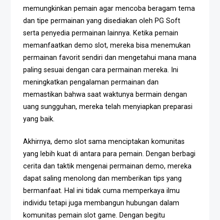
memungkinkan pemain agar mencoba beragam tema
dan tipe permainan yang disediakan oleh PG Soft
serta penyedia permainan lainnya. Ketika pemain
memanfaatkan demo slot, mereka bisa menemukan
permainan favorit sendiri dan mengetahui mana mana
paling sesuai dengan cara permainan mereka. Ini
meningkatkan pengalaman permainan dan
memastikan bahwa saat waktunya bermain dengan
uang sungguhan, mereka telah menyiapkan preparasi
yang baik.
Akhirnya, demo slot sama menciptakan komunitas
yang lebih kuat di antara para pemain. Dengan berbagi
cerita dan taktik mengenai permainan demo, mereka
dapat saling menolong dan memberikan tips yang
bermanfaat. Hal ini tidak cuma memperkaya ilmu
individu tetapi juga membangun hubungan dalam
komunitas pemain slot game. Dengan begitu