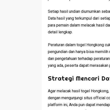
Setiap hasil undian diumumkan sebag
Data hasil yang terkumpul dari set
para pemain dalam melacak hasil da
detail lengkap.
Peraturan dalam togel Hongkong cuk
pengundian dan hanya bisa memilih 
dan pengetahuan terhadap peraturan
yang ada, peserta dapat merasakan 
Strategi Mencari D
Agar melacak hasil togel Hongkong, 
dengan mengunjungi situs official c
platform ini, Anda pun dapat menda