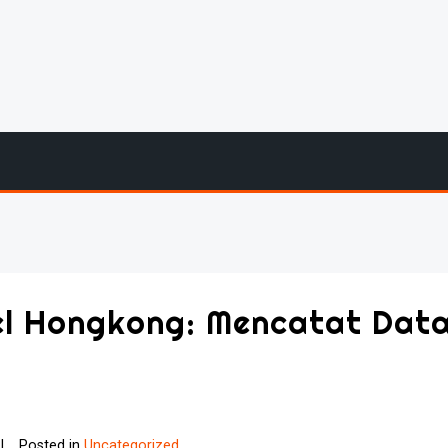
el Hongkong: Mencatat Dat
Posted in
Uncategorized