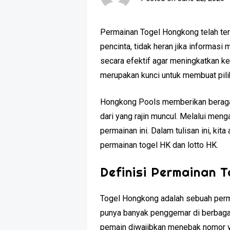
Permainan Togel Hongkong telah terk
pencinta, tidak heran jika informas
secara efektif agar meningkatkan k
merupakan kunci untuk membuat pilih
Hongkong Pools memberikan beraga
dari yang rajin muncul. Melalui m
permainan ini. Dalam tulisan ini, ki
permainan togel HK dan lotto HK.
Definisi Permainan 
Togel Hongkong adalah sebuah perma
punya banyak penggemar di berbagai
pemain diwajibkan menebak nomor y