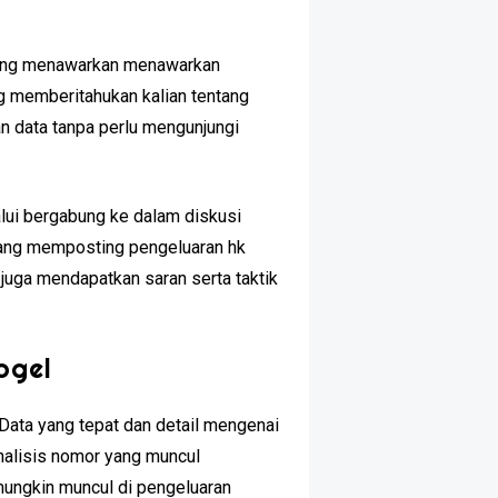
 yang menawarkan menawarkan
yang memberitahukan kalian tentang
n data tanpa perlu mengunjungi
alui bergabung ke dalam diskusi
yang memposting pengeluaran hk
i juga mendapatkan saran serta taktik
ogel
ata yang tepat dan detail mengenai
nalisis nomor yang muncul
ungkin muncul di pengeluaran