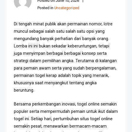
Posted on
June 10, 2026
Posted in
Uncategorized
Di tengah minat publik akan permainan nomor, lotre
muncul sebagai salah satu salah satu opsi yang
mengundang banyak perhatian dari banyak orang.
Lomba ini ini bukan sekadar keberuntungan, tetapi
juga menyimpan berbagai berbagai konsep serta
strategi dalam pemilihan angka. Terutama di kalangan
para pemain awam serta yang sudah berpengalaman,
permainan togel kerap adalah topik yang menarik,
khususnya saat menyangkut tentang angka
beruntung.
Bersama perkembangan inovasi, togel online semakin
populer serta mempermudah pemain untuk ikut dalam
togel ini. Setiap hari, pertumbuhan situs togel online
semakin pesat, menawarkan bermacam-macam