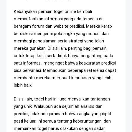
Kebanyakan pemain togel online kembali
memanfaatkan informasi yang ada tersedia di
beragam forum dan website prediksi. Mereka kerap
berdiskusi mengenai pola angka yang muncul dan
membagi pengalaman serta strategi yang telah
mereka gunakan. Di sisi lain, penting bagi pemain
untuk tetap kritis serta tidak hanya bergantung pada
satu informasi, mengingat bahwa keakuratan prediksi
bisa bervariasi. Memadukan beberapa referensi dapat
membantu mereka membuat keputusan yang lebih
lebih baik.
Di sisi lain, togel hari ini juga menyajikan tantangan
yang unik. Walaupun ada sejumlah analisis dan
prediksi, tidak ada jaminan bahwa angka yang dipilih
pasti keluar. Ini semua tentang keberuntungan, dan
memainkan togel harus dilakukan dengan sadar.