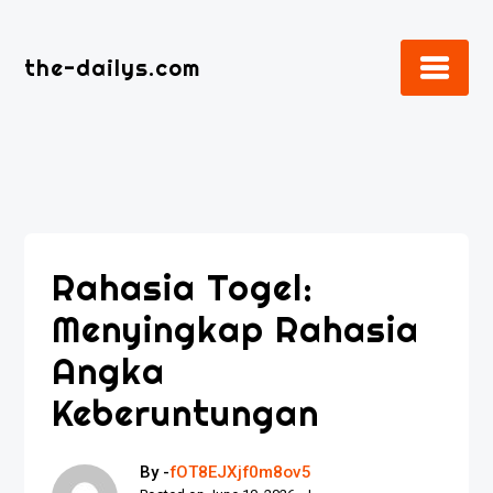
Skip
to
the-dailys.com
content
Rahasia Togel:
Menyingkap Rahasia
Angka
Keberuntungan
By -
fOT8EJXjf0m8ov5