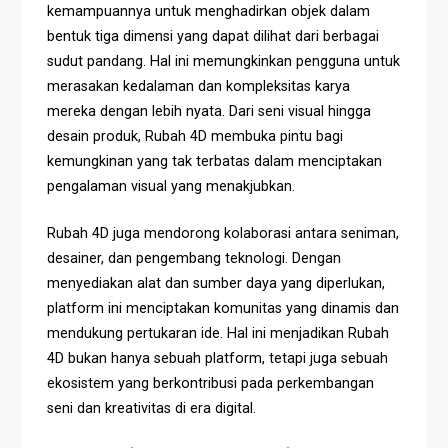
kemampuannya untuk menghadirkan objek dalam
bentuk tiga dimensi yang dapat dilihat dari berbagai
sudut pandang. Hal ini memungkinkan pengguna untuk
merasakan kedalaman dan kompleksitas karya
mereka dengan lebih nyata. Dari seni visual hingga
desain produk, Rubah 4D membuka pintu bagi
kemungkinan yang tak terbatas dalam menciptakan
pengalaman visual yang menakjubkan.
Rubah 4D juga mendorong kolaborasi antara seniman,
desainer, dan pengembang teknologi. Dengan
menyediakan alat dan sumber daya yang diperlukan,
platform ini menciptakan komunitas yang dinamis dan
mendukung pertukaran ide. Hal ini menjadikan Rubah
4D bukan hanya sebuah platform, tetapi juga sebuah
ekosistem yang berkontribusi pada perkembangan
seni dan kreativitas di era digital.