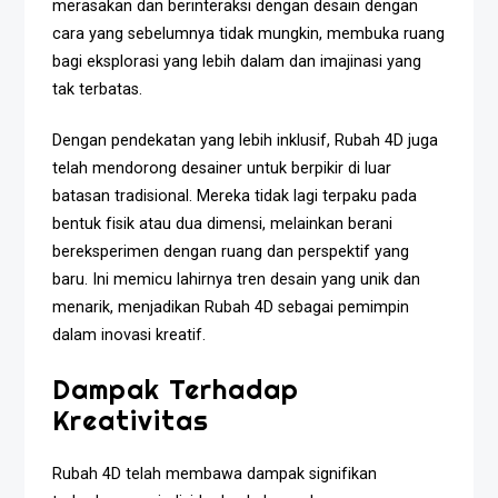
merasakan dan berinteraksi dengan desain dengan
cara yang sebelumnya tidak mungkin, membuka ruang
bagi eksplorasi yang lebih dalam dan imajinasi yang
tak terbatas.
Dengan pendekatan yang lebih inklusif, Rubah 4D juga
telah mendorong desainer untuk berpikir di luar
batasan tradisional. Mereka tidak lagi terpaku pada
bentuk fisik atau dua dimensi, melainkan berani
bereksperimen dengan ruang dan perspektif yang
baru. Ini memicu lahirnya tren desain yang unik dan
menarik, menjadikan Rubah 4D sebagai pemimpin
dalam inovasi kreatif.
Dampak Terhadap
Kreativitas
Rubah 4D telah membawa dampak signifikan