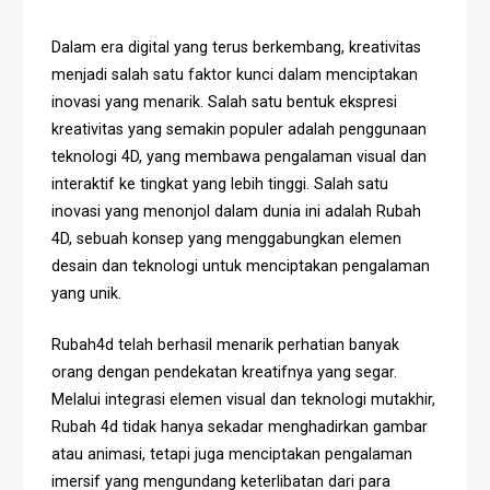
Dalam era digital yang terus berkembang, kreativitas
menjadi salah satu faktor kunci dalam menciptakan
inovasi yang menarik. Salah satu bentuk ekspresi
kreativitas yang semakin populer adalah penggunaan
teknologi 4D, yang membawa pengalaman visual dan
interaktif ke tingkat yang lebih tinggi. Salah satu
inovasi yang menonjol dalam dunia ini adalah Rubah
4D, sebuah konsep yang menggabungkan elemen
desain dan teknologi untuk menciptakan pengalaman
yang unik.
Rubah4d telah berhasil menarik perhatian banyak
orang dengan pendekatan kreatifnya yang segar.
Melalui integrasi elemen visual dan teknologi mutakhir,
Rubah 4d tidak hanya sekadar menghadirkan gambar
atau animasi, tetapi juga menciptakan pengalaman
imersif yang mengundang keterlibatan dari para