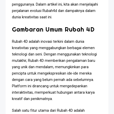
penggunanya. Dalam artikel ini, kita akan menjelajahi
perjalanan evolusi Rubah4d dan dampaknya dalam
dunia kreativitas saat ini.
Gambaran Umum Rubah 4D
Rubah 4D adalah inovasi terkini dalam dunia
kreativitas yang menggabungkan berbagai elemen
teknologi dan seni. Dengan menggunakan teknologi
mutakhir, Rubah 4D memberikan pengalaman baru
yang unik dan mendalam, memungkinkan para
pencipta untuk mengekspresikan ide-ide mereka
dengan cara yang belum pernah ada sebelumnya.
Platform ini dirancang untuk mengedepankan
interaktivitas, memperkuat hubungan antara karya
kreatif dan penikmatnya.
Salah satu fitur utama dari Rubah 4D adalah