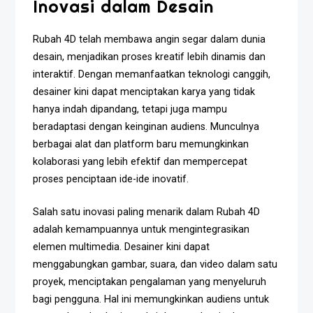
Inovasi dalam Desain
Rubah 4D telah membawa angin segar dalam dunia
desain, menjadikan proses kreatif lebih dinamis dan
interaktif. Dengan memanfaatkan teknologi canggih,
desainer kini dapat menciptakan karya yang tidak
hanya indah dipandang, tetapi juga mampu
beradaptasi dengan keinginan audiens. Munculnya
berbagai alat dan platform baru memungkinkan
kolaborasi yang lebih efektif dan mempercepat
proses penciptaan ide-ide inovatif.
Salah satu inovasi paling menarik dalam Rubah 4D
adalah kemampuannya untuk mengintegrasikan
elemen multimedia. Desainer kini dapat
menggabungkan gambar, suara, dan video dalam satu
proyek, menciptakan pengalaman yang menyeluruh
bagi pengguna. Hal ini memungkinkan audiens untuk