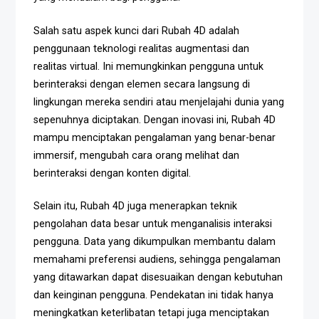
Salah satu aspek kunci dari Rubah 4D adalah
penggunaan teknologi realitas augmentasi dan
realitas virtual. Ini memungkinkan pengguna untuk
berinteraksi dengan elemen secara langsung di
lingkungan mereka sendiri atau menjelajahi dunia yang
sepenuhnya diciptakan. Dengan inovasi ini, Rubah 4D
mampu menciptakan pengalaman yang benar-benar
immersif, mengubah cara orang melihat dan
berinteraksi dengan konten digital.
Selain itu, Rubah 4D juga menerapkan teknik
pengolahan data besar untuk menganalisis interaksi
pengguna. Data yang dikumpulkan membantu dalam
memahami preferensi audiens, sehingga pengalaman
yang ditawarkan dapat disesuaikan dengan kebutuhan
dan keinginan pengguna. Pendekatan ini tidak hanya
meningkatkan keterlibatan tetapi juga menciptakan