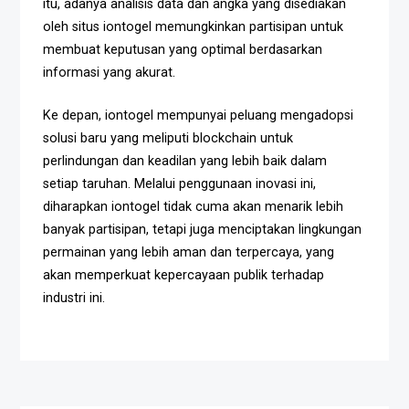
itu, adanya analisis data dan angka yang disediakan
oleh situs iontogel memungkinkan partisipan untuk
membuat keputusan yang optimal berdasarkan
informasi yang akurat.
Ke depan, iontogel mempunyai peluang mengadopsi
solusi baru yang meliputi blockchain untuk
perlindungan dan keadilan yang lebih baik dalam
setiap taruhan. Melalui penggunaan inovasi ini,
diharapkan iontogel tidak cuma akan menarik lebih
banyak partisipan, tetapi juga menciptakan lingkungan
permainan yang lebih aman dan terpercaya, yang
akan memperkuat kepercayaan publik terhadap
industri ini.