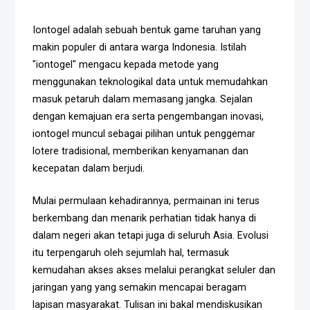
Iontogel adalah sebuah bentuk game taruhan yang
makin populer di antara warga Indonesia. Istilah
"iontogel" mengacu kepada metode yang
menggunakan teknologikal data untuk memudahkan
masuk petaruh dalam memasang jangka. Sejalan
dengan kemajuan era serta pengembangan inovasi,
iontogel muncul sebagai pilihan untuk penggemar
lotere tradisional, memberikan kenyamanan dan
kecepatan dalam berjudi.
Mulai permulaan kehadirannya, permainan ini terus
berkembang dan menarik perhatian tidak hanya di
dalam negeri akan tetapi juga di seluruh Asia. Evolusi
itu terpengaruh oleh sejumlah hal, termasuk
kemudahan akses akses melalui perangkat seluler dan
jaringan yang yang semakin mencapai beragam
lapisan masyarakat. Tulisan ini bakal mendiskusikan