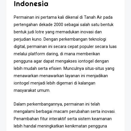
Indonesia
Permainan ini pertama kali dikenal di Tanah Air pada
pertengahan dekade 2000 sebagai salah satu bentuk
bentuk judi lotre yang memadukan inovasi dan
perjudian kuno. Dengan perkembangan teknologi
digital, permainan ini secara cepat populer secara luas
melalui platform daring, di mana memberikan
pengguna agar dapat mengakses iontogel dengan
lebih mudah serta efisien. Munculnya situs-situs yang
menawarkan menawarkan layanan ini menjadikan
iontogel menjadi lebih digemari di kalangan
masyarakat umum.
Dalam perkembangannya, permainan ini telah
mengalami berbagai macam perubahan serta inovasi.
Penambahan fitur interaktif serta sistem keamanan
lebih handal meningkatkan kenikmatan pengguna