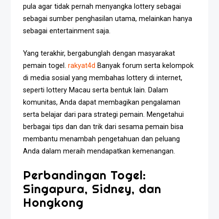
pula agar tidak pernah menyangka lottery sebagai
sebagai sumber penghasilan utama, melainkan hanya
sebagai entertainment saja.
Yang terakhir, bergabunglah dengan masyarakat
pemain togel.
rakyat4d
Banyak forum serta kelompok
di media sosial yang membahas lottery di internet,
seperti lottery Macau serta bentuk lain. Dalam
komunitas, Anda dapat membagikan pengalaman
serta belajar dari para strategi pemain. Mengetahui
berbagai tips dan dan trik dari sesama pemain bisa
membantu menambah pengetahuan dan peluang
Anda dalam meraih mendapatkan kemenangan.
Perbandingan Togel:
Singapura, Sidney, dan
Hongkong