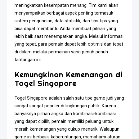
meningkatkan kesempatan menang. Tim kami akan
menyampaikan berbagai aspek penting termasuk
sistem pengundian, data statistik, dan tips-tips yang
bisa dapat membantu Anda membuat pilihan yang
lebih baik saat menempatkan angka. Melalui informasi
yang tepat, para pemain dapat lebih optimis dan tepat
di dalam melalui permainan yang penuh penuh
tantangan ini.
Kemungkinan Kemenangan di
Togel Singapore
Togel Singapore adalah salah satu tipe game judi yang
sangat sangat populer di lingkungan publik. Karena
banyaknya pilihan angka dan kombinasi-kombinasi
yang dapat dipilih, pemain memiliki peluang untuk
meraih kemenangan yang cukup menarik. Walaupun
game ini berbasis keberuntungan, memahami aturan