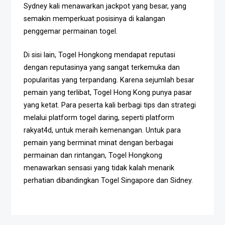
Sydney kali menawarkan jackpot yang besar, yang
semakin memperkuat posisinya di kalangan
penggemar permainan togel.
Di sisi lain, Togel Hongkong mendapat reputasi
dengan reputasinya yang sangat terkemuka dan
popularitas yang terpandang. Karena sejumlah besar
pemain yang terlibat, Togel Hong Kong punya pasar
yang ketat. Para peserta kali berbagi tips dan strategi
melalui platform togel daring, seperti platform
rakyat4d, untuk meraih kemenangan. Untuk para
pemain yang berminat minat dengan berbagai
permainan dan rintangan, Togel Hongkong
menawarkan sensasi yang tidak kalah menarik
perhatian dibandingkan Togel Singapore dan Sidney.