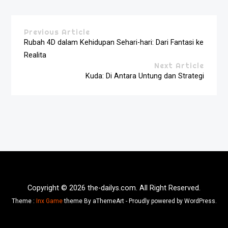
Previous Article
Rubah 4D dalam Kehidupan Sehari-hari: Dari Fantasi ke
Realita
Next Article
Kuda: Di Antara Untung dan Strategi
Copyright © 2026 the-dailys.com. All Right Reserved.
Theme :
Inx Game
theme By aThemeArt - Proudly powered by WordPress.