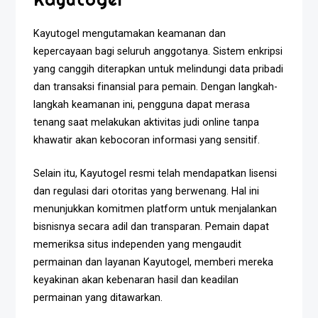
Kayutogel mengutamakan keamanan dan
kepercayaan bagi seluruh anggotanya. Sistem enkripsi
yang canggih diterapkan untuk melindungi data pribadi
dan transaksi finansial para pemain. Dengan langkah-
langkah keamanan ini, pengguna dapat merasa
tenang saat melakukan aktivitas judi online tanpa
khawatir akan kebocoran informasi yang sensitif.
Selain itu, Kayutogel resmi telah mendapatkan lisensi
dan regulasi dari otoritas yang berwenang. Hal ini
menunjukkan komitmen platform untuk menjalankan
bisnisnya secara adil dan transparan. Pemain dapat
memeriksa situs independen yang mengaudit
permainan dan layanan Kayutogel, memberi mereka
keyakinan akan kebenaran hasil dan keadilan
permainan yang ditawarkan.