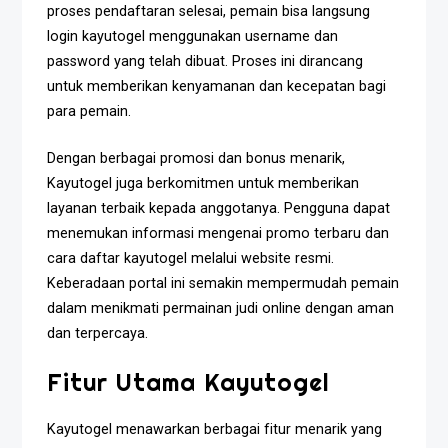
proses pendaftaran selesai, pemain bisa langsung
login kayutogel menggunakan username dan
password yang telah dibuat. Proses ini dirancang
untuk memberikan kenyamanan dan kecepatan bagi
para pemain.
Dengan berbagai promosi dan bonus menarik,
Kayutogel juga berkomitmen untuk memberikan
layanan terbaik kepada anggotanya. Pengguna dapat
menemukan informasi mengenai promo terbaru dan
cara daftar kayutogel melalui website resmi.
Keberadaan portal ini semakin mempermudah pemain
dalam menikmati permainan judi online dengan aman
dan terpercaya.
Fitur Utama Kayutogel
Kayutogel menawarkan berbagai fitur menarik yang