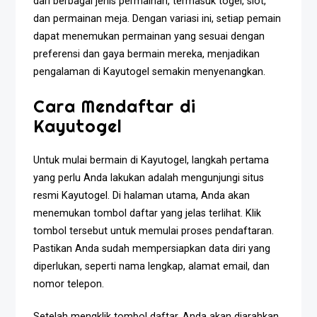
dari berbagai jenis permainan, termasuk togel, slot,
dan permainan meja. Dengan variasi ini, setiap pemain
dapat menemukan permainan yang sesuai dengan
preferensi dan gaya bermain mereka, menjadikan
pengalaman di Kayutogel semakin menyenangkan.
Cara Mendaftar di
Kayutogel
Untuk mulai bermain di Kayutogel, langkah pertama
yang perlu Anda lakukan adalah mengunjungi situs
resmi Kayutogel. Di halaman utama, Anda akan
menemukan tombol daftar yang jelas terlihat. Klik
tombol tersebut untuk memulai proses pendaftaran.
Pastikan Anda sudah mempersiapkan data diri yang
diperlukan, seperti nama lengkap, alamat email, dan
nomor telepon.
Setelah mengklik tombol daftar, Anda akan diarahkan