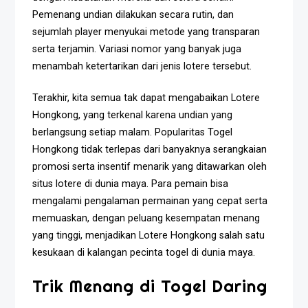
Pemenang undian dilakukan secara rutin, dan
sejumlah player menyukai metode yang transparan
serta terjamin. Variasi nomor yang banyak juga
menambah ketertarikan dari jenis lotere tersebut.
Terakhir, kita semua tak dapat mengabaikan Lotere
Hongkong, yang terkenal karena undian yang
berlangsung setiap malam. Popularitas Togel
Hongkong tidak terlepas dari banyaknya serangkaian
promosi serta insentif menarik yang ditawarkan oleh
situs lotere di dunia maya. Para pemain bisa
mengalami pengalaman permainan yang cepat serta
memuaskan, dengan peluang kesempatan menang
yang tinggi, menjadikan Lotere Hongkong salah satu
kesukaan di kalangan pecinta togel di dunia maya.
Trik Menang di Togel Daring