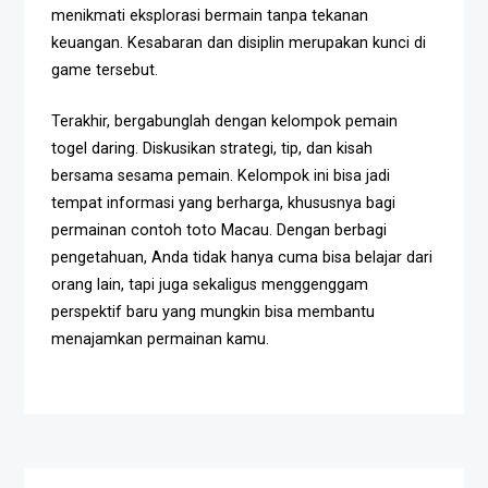
menikmati eksplorasi bermain tanpa tekanan
keuangan. Kesabaran dan disiplin merupakan kunci di
game tersebut.
Terakhir, bergabunglah dengan kelompok pemain
togel daring. Diskusikan strategi, tip, dan kisah
bersama sesama pemain. Kelompok ini bisa jadi
tempat informasi yang berharga, khususnya bagi
permainan contoh toto Macau. Dengan berbagi
pengetahuan, Anda tidak hanya cuma bisa belajar dari
orang lain, tapi juga sekaligus menggenggam
perspektif baru yang mungkin bisa membantu
menajamkan permainan kamu.