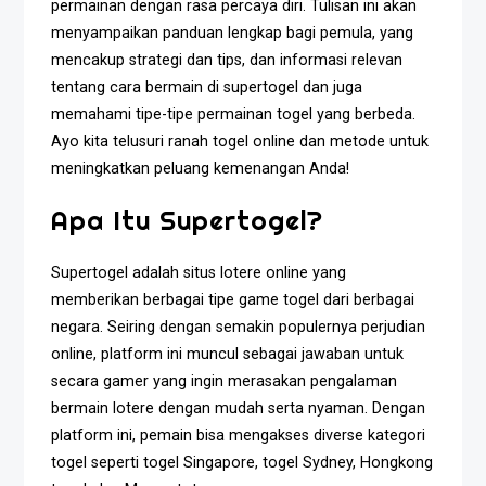
permainan dengan rasa percaya diri. Tulisan ini akan
menyampaikan panduan lengkap bagi pemula, yang
mencakup strategi dan tips, dan informasi relevan
tentang cara bermain di supertogel dan juga
memahami tipe-tipe permainan togel yang berbeda.
Ayo kita telusuri ranah togel online dan metode untuk
meningkatkan peluang kemenangan Anda!
Apa Itu Supertogel?
Supertogel adalah situs lotere online yang
memberikan berbagai tipe game togel dari berbagai
negara. Seiring dengan semakin populernya perjudian
online, platform ini muncul sebagai jawaban untuk
secara gamer yang ingin merasakan pengalaman
bermain lotere dengan mudah serta nyaman. Dengan
platform ini, pemain bisa mengakses diverse kategori
togel seperti togel Singapore, togel Sydney, Hongkong