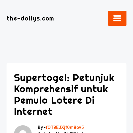
Skip
to
the-dailys.com
content
Supertogel: Petunjuk
Komprehensif untuk
Pemula Lotere Di
Internet
By -
fOT8EJXjf0m8ov5