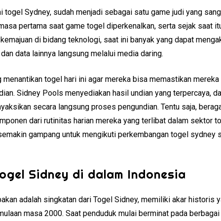
ai togel Sydney, sudah menjadi sebagai satu game judi yang sang
 masa pertama saat game togel diperkenalkan, serta sejak saat 
kemajuan di bidang teknologi, saat ini banyak yang dapat mengak
 dan data lainnya langsung melalui media daring.
g menantikan togel hari ini agar mereka bisa memastikan mereka
dian. Sidney Pools menyediakan hasil undian yang terpercaya, 
aksikan secara langsung proses pengundian. Tentu saja, beragam
komponen dari rutinitas harian mereka yang terlibat dalam sektor
i semakin gampang untuk mengikuti perkembangan togel sydney 
ogel Sidney di dalam Indonesia
kan adalah singkatan dari Togel Sidney, memiliki akar historis 
ermulaan masa 2000. Saat penduduk mulai berminat pada berbagai