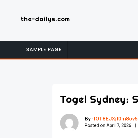
Skip
to
the-dailys.com
content
SAMPLE PAGE
Togel Sydney: 
By -
fOT8EJXjf0m8ov5
Posted on
April 7, 2026