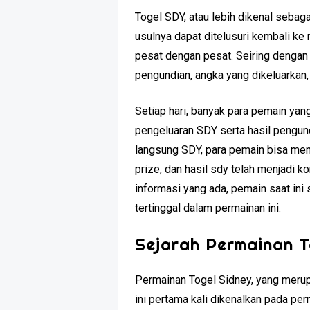
Togel SDY, atau lebih dikenal sebag
usulnya dapat ditelusuri kembali ke
pesat dengan pesat. Seiring dengan 
pengundian, angka yang dikeluarkan,
Setiap hari, banyak para pemain yan
pengeluaran SDY serta hasil pengun
langsung SDY, para pemain bisa meny
prize, dan hasil sdy telah menjadi 
informasi yang ada, pemain saat in
tertinggal dalam permainan ini.
Sejarah Permainan T
Permainan Togel Sidney, yang merupa
ini pertama kali dikenalkan pada p