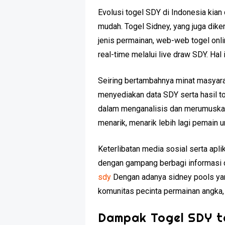
Evolusi togel SDY di Indonesia kia
mudah. Togel Sidney, yang juga dik
jenis permainan, web-web togel onli
real-time melalui live draw SDY. Ha
Seiring bertambahnya minat masyarak
menyediakan data SDY serta hasil 
dalam menganalisis dan merumuskan 
menarik, menarik lebih lagi pemain 
Keterlibatan media sosial serta ap
dengan gampang berbagi informasi d
sdy
Dengan adanya sidney pools yang
komunitas pecinta permainan angka, 
Dampak Togel SDY t