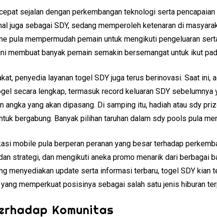
n cepat sejalan dengan perkembangan teknologi serta pencapaian
enal juga sebagai SDY, sedang memperoleh ketenaran di masyarak
ne pula mempermudah pemain untuk mengikuti pengeluaran serta k
l ini membuat banyak pemain semakin bersemangat untuk ikut pad
at, penyedia layanan togel SDY juga terus berinovasi. Saat ini
togel secara lengkap, termasuk record keluaran SDY sebelumny
angka yang akan dipasang. Di samping itu, hadiah atau sdy pri
untuk bergabung. Banyak pilihan taruhan dalam sdy pools pula me
likasi mobile pula berperan peranan yang besar terhadap perkem
an strategi, dan mengikuti aneka promo menarik dari berbagai b
 menyediakan update serta informasi terbaru, togel SDY kian te
yang memperkuat posisinya sebagai salah satu jenis hiburan ter
erhadap Komunitas