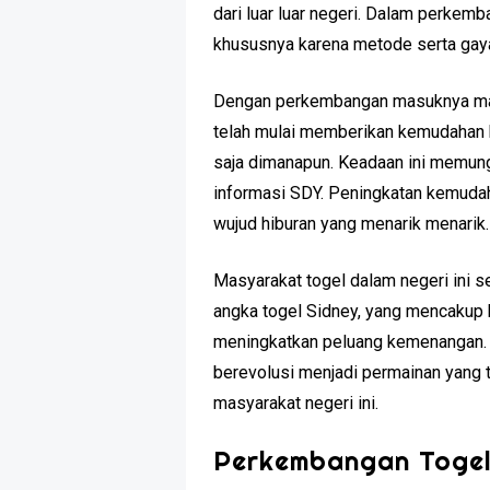
dari luar luar negeri. Dalam perkemb
khususnya karena metode serta gaya
Dengan perkembangan masuknya masu
telah mulai memberikan kemudahan k
saja dimanapun. Keadaan ini memung
informasi SDY. Peningkatan kemudah
wujud hiburan yang menarik menarik.
Masyarakat togel dalam negeri ini
angka togel Sidney, yang mencakup h
meningkatkan peluang kemenangan. D
berevolusi menjadi permainan yang ti
masyarakat negeri ini.
Perkembangan Toge