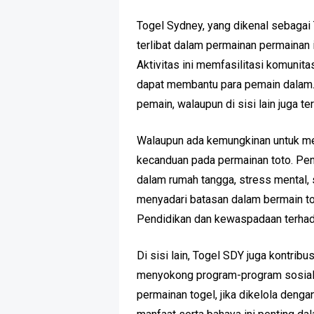
Togel Sydney, yang dikenal sebagai
terlibat dalam permainan permainan 
Aktivitas ini memfasilitasi komunitas
dapat membantu para pemain dalam. 
pemain, walaupun di sisi lain juga t
Walaupun ada kemungkinan untuk men
kecanduan pada permainan toto. Pen
dalam rumah tangga, stress mental, s
menyadari batasan dalam bermain tog
Pendidikan dan kewaspadaan terhada
Di sisi lain, Togel SDY juga kontrib
menyokong program-program sosial d
permainan togel, jika dikelola deng