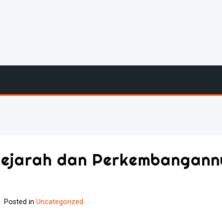
Sejarah dan Perkembanganny
Posted in
Uncategorized