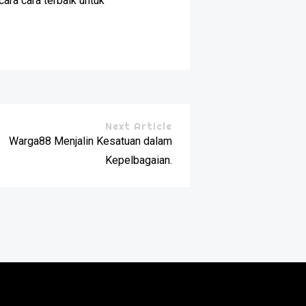
ara cara terbaik untuk
Next Article
Warga88 Menjalin Kesatuan dalam
Kepelbagaian.