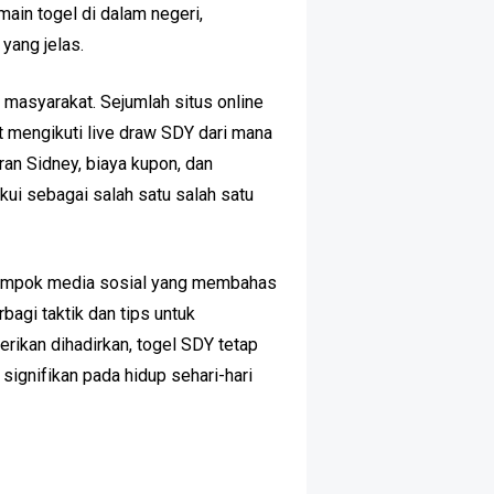
main togel di dalam negeri,
yang jelas.
masyarakat. Sejumlah situs online
 mengikuti live draw SDY dari mana
an Sidney, biaya kupon, dan
ui sebagai salah satu salah satu
elompok media sosial yang membahas
agi taktik dan tips untuk
ikan dihadirkan, togel SDY tetap
signifikan pada hidup sehari-hari