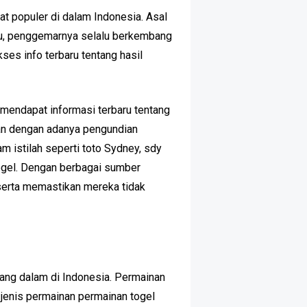
at populer di dalam Indonesia. Asal
itu, penggemarnya selalu berkembang
ses info terbaru tentang hasil
 mendapat informasi terbaru tentang
dan dengan adanya pengundian
 istilah seperti toto Sydney, sdy
 togel. Dengan berbagai sumber
serta memastikan mereka tidak
yang dalam di Indonesia. Permainan
 jenis permainan permainan togel