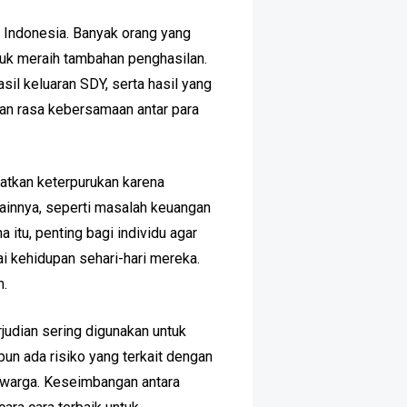
 Indonesia. Banyak orang yang
ntuk meraih tambahan penghasilan.
asil keluaran SDY, serta hasil yang
an rasa kebersamaan antar para
atkan keterpurukan karena
ainnya, seperti masalah keuangan
 itu, penting bagi individu agar
i kehidupan sehari-hari mereka.
m.
rjudian sering digunakan untuk
n ada risiko yang terkait dengan
k warga. Keseimbangan antara