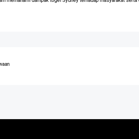
alam memahami dampak togel Sydney terhadap masyarakat serta c
waan