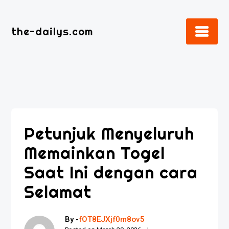
Skip
to
the-dailys.com
content
Petunjuk Menyeluruh
Memainkan Togel
Saat Ini dengan cara
Selamat
By -
fOT8EJXjf0m8ov5