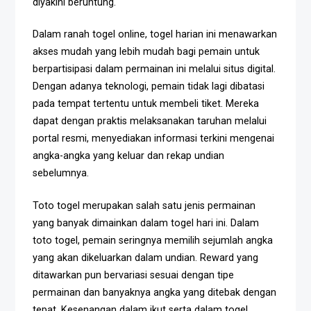
diyakini beruntung.
Dalam ranah togel online, togel harian ini menawarkan
akses mudah yang lebih mudah bagi pemain untuk
berpartisipasi dalam permainan ini melalui situs digital.
Dengan adanya teknologi, pemain tidak lagi dibatasi
pada tempat tertentu untuk membeli tiket. Mereka
dapat dengan praktis melaksanakan taruhan melalui
portal resmi, menyediakan informasi terkini mengenai
angka-angka yang keluar dan rekap undian
sebelumnya.
Toto togel merupakan salah satu jenis permainan
yang banyak dimainkan dalam togel hari ini. Dalam
toto togel, pemain seringnya memilih sejumlah angka
yang akan dikeluarkan dalam undian. Reward yang
ditawarkan pun bervariasi sesuai dengan tipe
permainan dan banyaknya angka yang ditebak dengan
tepat. Kesenangan dalam ikut serta dalam togel