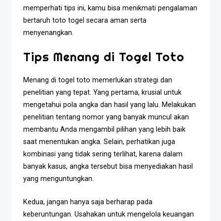
memperhati tips ini, kamu bisa menikmati pengalaman
bertaruh toto togel secara aman serta
menyenangkan.
Tips Menang di Togel Toto
Menang di togel toto memerlukan strategi dan
penelitian yang tepat. Yang pertama, krusial untuk
mengetahui pola angka dan hasil yang lalu. Melakukan
penelitian tentang nomor yang banyak muncul akan
membantu Anda mengambil pilihan yang lebih baik
saat menentukan angka. Selain, perhatikan juga
kombinasi yang tidak sering terlihat, karena dalam
banyak kasus, angka tersebut bisa menyediakan hasil
yang menguntungkan.
Kedua, jangan hanya saja berharap pada
keberuntungan. Usahakan untuk mengelola keuangan