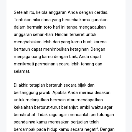
Setelah itu, kelola anggaran Anda dengan cerdas.
Tentukan nilai dana yang bersedia kamu gunakan
dalam bermain toto hari ini tanpa mengacaukan
anggaran sehari-hari. Hindari terseret untuk
menghabiskan lebih dari yang kamu buat, karena
bertaruh dapat menimbulkan ketagihan. Dengan
menjaga uang kamu dengan baik, Anda dapat
menikmati permainan secara lebih tenang dan
selamat.
Di akhir, tetaplah bertaruh secara bijak dan
bertanggung jawab. Apabila Anda merasa desakan
untuk melanjutkan bermain atau mendapatkan
kekalahan berturut-turut berlanjut, ambil waktu agar
beristirahat. Tidak ragu agar mencarilah pertolongan
seandainya kamu merasakan perjudian telah
berdampak pada hidup kamu secara negatif. Dengan