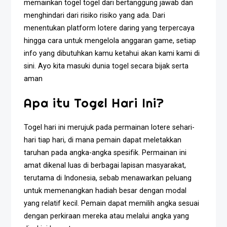
memainkan togel togel dari bertanggung jawab dan
menghindari dari risiko risiko yang ada. Dari
menentukan platform lotere daring yang terpercaya
hingga cara untuk mengelola anggaran game, setiap
info yang dibutuhkan kamu ketahui akan kami kami di
sini. Ayo kita masuki dunia togel secara bijak serta
aman
Apa itu Togel Hari Ini?
Togel hari ini merujuk pada permainan lotere sehari-
hari tiap hari, di mana pemain dapat meletakkan
taruhan pada angka-angka spesifik. Permainan ini
amat dikenal luas di berbagai lapisan masyarakat,
terutama di Indonesia, sebab menawarkan peluang
untuk memenangkan hadiah besar dengan modal
yang relatif kecil. Pemain dapat memilih angka sesuai
dengan perkiraan mereka atau melalui angka yang