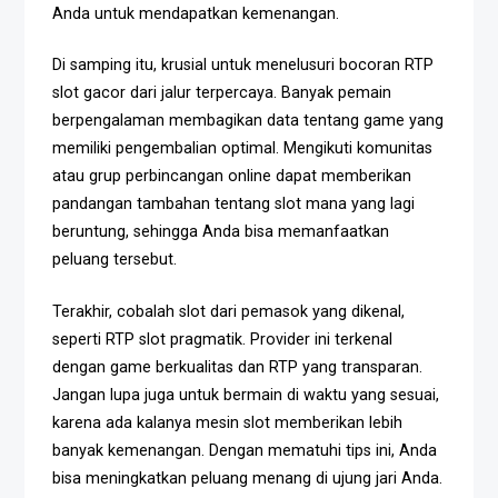
Anda untuk mendapatkan kemenangan.
Di samping itu, krusial untuk menelusuri bocoran RTP
slot gacor dari jalur terpercaya. Banyak pemain
berpengalaman membagikan data tentang game yang
memiliki pengembalian optimal. Mengikuti komunitas
atau grup perbincangan online dapat memberikan
pandangan tambahan tentang slot mana yang lagi
beruntung, sehingga Anda bisa memanfaatkan
peluang tersebut.
Terakhir, cobalah slot dari pemasok yang dikenal,
seperti RTP slot pragmatik. Provider ini terkenal
dengan game berkualitas dan RTP yang transparan.
Jangan lupa juga untuk bermain di waktu yang sesuai,
karena ada kalanya mesin slot memberikan lebih
banyak kemenangan. Dengan mematuhi tips ini, Anda
bisa meningkatkan peluang menang di ujung jari Anda.