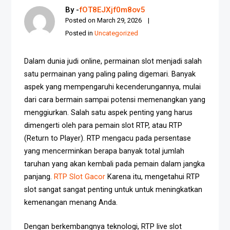
By -
fOT8EJXjf0m8ov5
Posted on
March 29, 2026
Posted in
Uncategorized
Dalam dunia judi online, permainan slot menjadi salah
satu permainan yang paling paling digemari. Banyak
aspek yang mempengaruhi kecenderungannya, mulai
dari cara bermain sampai potensi memenangkan yang
menggiurkan. Salah satu aspek penting yang harus
dimengerti oleh para pemain slot RTP, atau RTP
(Return to Player). RTP mengacu pada persentase
yang mencerminkan berapa banyak total jumlah
taruhan yang akan kembali pada pemain dalam jangka
panjang.
RTP Slot Gacor
Karena itu, mengetahui RTP
slot sangat sangat penting untuk untuk meningkatkan
kemenangan menang Anda.
Dengan berkembangnya teknologi, RTP live slot