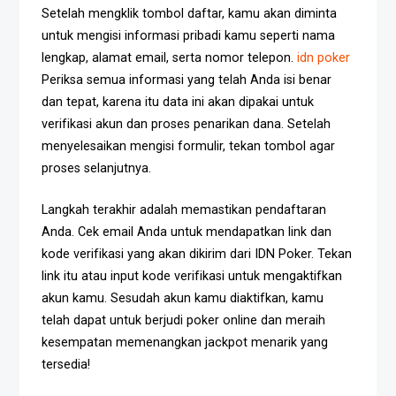
Setelah mengklik tombol daftar, kamu akan diminta
untuk mengisi informasi pribadi kamu seperti nama
lengkap, alamat email, serta nomor telepon.
idn poker
Periksa semua informasi yang telah Anda isi benar
dan tepat, karena itu data ini akan dipakai untuk
verifikasi akun dan proses penarikan dana. Setelah
menyelesaikan mengisi formulir, tekan tombol agar
proses selanjutnya.
Langkah terakhir adalah memastikan pendaftaran
Anda. Cek email Anda untuk mendapatkan link dan
kode verifikasi yang akan dikirim dari IDN Poker. Tekan
link itu atau input kode verifikasi untuk mengaktifkan
akun kamu. Sesudah akun kamu diaktifkan, kamu
telah dapat untuk berjudi poker online dan meraih
kesempatan memenangkan jackpot menarik yang
tersedia!