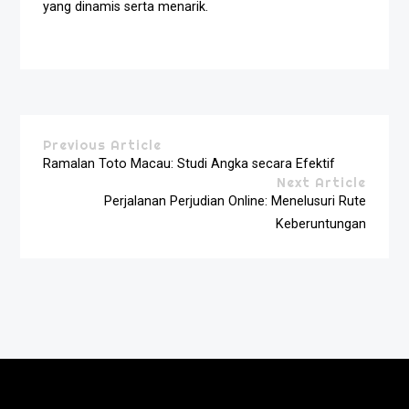
yang dinamis serta menarik.
Previous Article
Ramalan Toto Macau: Studi Angka secara Efektif
Next Article
Perjalanan Perjudian Online: Menelusuri Rute
Keberuntungan