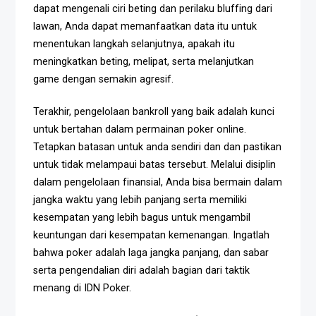
dapat mengenali ciri beting dan perilaku bluffing dari
lawan, Anda dapat memanfaatkan data itu untuk
menentukan langkah selanjutnya, apakah itu
meningkatkan beting, melipat, serta melanjutkan
game dengan semakin agresif.
Terakhir, pengelolaan bankroll yang baik adalah kunci
untuk bertahan dalam permainan poker online.
Tetapkan batasan untuk anda sendiri dan dan pastikan
untuk tidak melampaui batas tersebut. Melalui disiplin
dalam pengelolaan finansial, Anda bisa bermain dalam
jangka waktu yang lebih panjang serta memiliki
kesempatan yang lebih bagus untuk mengambil
keuntungan dari kesempatan kemenangan. Ingatlah
bahwa poker adalah laga jangka panjang, dan sabar
serta pengendalian diri adalah bagian dari taktik
menang di IDN Poker.