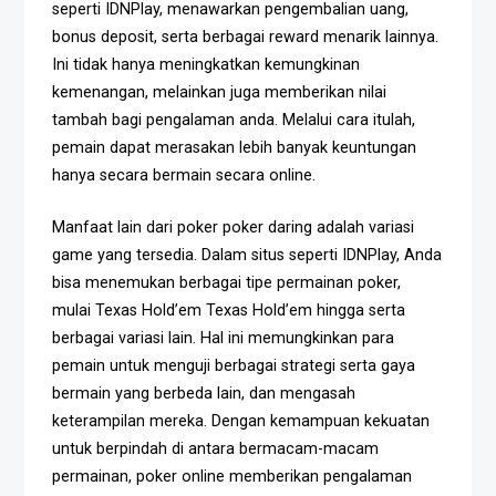
seperti IDNPlay, menawarkan pengembalian uang,
bonus deposit, serta berbagai reward menarik lainnya.
Ini tidak hanya meningkatkan kemungkinan
kemenangan, melainkan juga memberikan nilai
tambah bagi pengalaman anda. Melalui cara itulah,
pemain dapat merasakan lebih banyak keuntungan
hanya secara bermain secara online.
Manfaat lain dari poker poker daring adalah variasi
game yang tersedia. Dalam situs seperti IDNPlay, Anda
bisa menemukan berbagai tipe permainan poker,
mulai Texas Hold’em Texas Hold’em hingga serta
berbagai variasi lain. Hal ini memungkinkan para
pemain untuk menguji berbagai strategi serta gaya
bermain yang berbeda lain, dan mengasah
keterampilan mereka. Dengan kemampuan kekuatan
untuk berpindah di antara bermacam-macam
permainan, poker online memberikan pengalaman