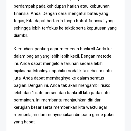
berdampak pada kehidupan harian atau kebutuhan
finansial Anda. Dengan cara mengatur batas yang
tegas, Kita dapat bertaruh tanpa bobot finansial yang,
sehingga lebih terfokus ke taktik serta keputusan yang
diambil.
Kemudian, penting agar memecah bankroll Anda ke
dalam bagian yang lebih lebih kecil. Dengan metode
ini, Anda dapat mengelola taruhan secara lebih
bijaksana. Misalnya, apabila modal kita sebesar satu
juta, Anda dapat membaginya ke dalam seratus
bagian. Dengan ini, Anda tak akan mengambil risiko
lebih dari 1 satu persen dari bankroll kita pada satu
permainan. Ini membantu menjauhkan diri dari
kerugian besar serta memberikan kita waktu agar
mempelajari dan menyesuaikan diri pada game poker
yang hebat.