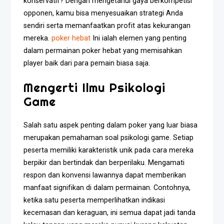
konservatif? Dengan mengetahui gaya berkompetisi
opponen, kamu bisa menyesuaikan strategi Anda
sendiri serta memanfaatkan profit atas kekurangan
mereka.
poker hebat
Ini ialah elemen yang penting
dalam permainan poker hebat yang memisahkan
player baik dari para pemain biasa saja.
Mengerti Ilmu Psikologi
Game
Salah satu aspek penting dalam poker yang luar biasa
merupakan pemahaman soal psikologi game. Setiap
peserta memiliki karakteristik unik pada cara mereka
berpikir dan bertindak dan berperilaku. Mengamati
respon dan konvensi lawannya dapat memberikan
manfaat signifikan di dalam permainan. Contohnya,
ketika satu peserta memperlihatkan indikasi
kecemasan dan keraguan, ini semua dapat jadi tanda