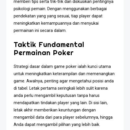
memberi tips serta trik-trik dan diskusikan pentingnya
psikologi pemain. Dengan menggunakan berbagai
pendekatan yang yang sesuai, tiap player dapat
meningkatkan kemampuannya dan menyukai
permainan ini secara dalam.
Taktik Fundamental
Permainan Poker
Strategi dasar dalam game poker ialah kunci utama
untuk meningkatkan keterampilan dan memenangkan
game. Awalnya, penting agar mengetahui posisi anda
di tabel. Letak pertama seringkali lebih sulit karena
anda perlu mengambil keputusan tanpa harus
mendapatkan tindakan player yang lain. Di sisi lain,
letak akhir memberikan keuntungan dengan
mengambil data dari para player sebelumnya, hingga
Anda dapat mengambil pilihan yang lebih baik.