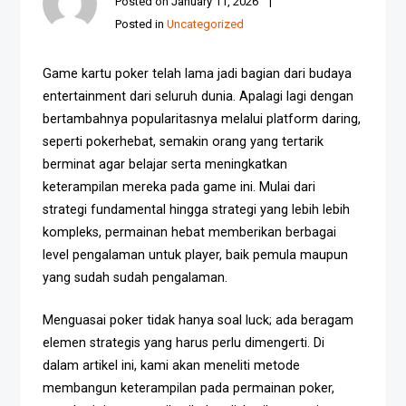
Posted on
January 11, 2026
Posted in
Uncategorized
Game kartu poker telah lama jadi bagian dari budaya
entertainment dari seluruh dunia. Apalagi lagi dengan
bertambahnya popularitasnya melalui platform daring,
seperti pokerhebat, semakin orang yang tertarik
berminat agar belajar serta meningkatkan
keterampilan mereka pada game ini. Mulai dari
strategi fundamental hingga strategi yang lebih lebih
kompleks, permainan hebat memberikan berbagai
level pengalaman untuk player, baik pemula maupun
yang sudah sudah pengalaman.
Menguasai poker tidak hanya soal luck; ada beragam
elemen strategis yang harus perlu dimengerti. Di
dalam artikel ini, kami akan meneliti metode
membangun keterampilan pada permainan poker,