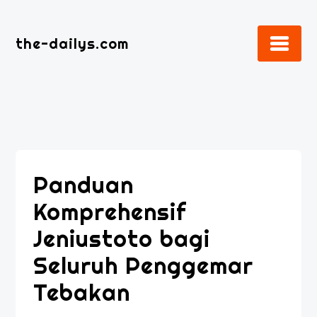
Skip
to
the-dailys.com
content
Panduan
Komprehensif
Jeniustoto bagi
Seluruh Penggemar
Tebakan