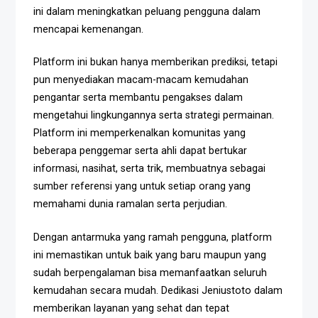
ini dalam meningkatkan peluang pengguna dalam
mencapai kemenangan.
Platform ini bukan hanya memberikan prediksi, tetapi
pun menyediakan macam-macam kemudahan
pengantar serta membantu pengakses dalam
mengetahui lingkungannya serta strategi permainan.
Platform ini memperkenalkan komunitas yang
beberapa penggemar serta ahli dapat bertukar
informasi, nasihat, serta trik, membuatnya sebagai
sumber referensi yang untuk setiap orang yang
memahami dunia ramalan serta perjudian.
Dengan antarmuka yang ramah pengguna, platform
ini memastikan untuk baik yang baru maupun yang
sudah berpengalaman bisa memanfaatkan seluruh
kemudahan secara mudah. Dedikasi Jeniustoto dalam
memberikan layanan yang sehat dan tepat