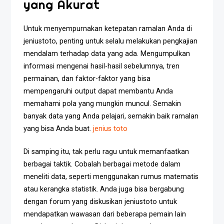
yang Akurat
Untuk menyempurnakan ketepatan ramalan Anda di
jeniustoto, penting untuk selalu melakukan pengkajian
mendalam terhadap data yang ada. Mengumpulkan
informasi mengenai hasil-hasil sebelumnya, tren
permainan, dan faktor-faktor yang bisa
mempengaruhi output dapat membantu Anda
memahami pola yang mungkin muncul. Semakin
banyak data yang Anda pelajari, semakin baik ramalan
yang bisa Anda buat.
jenius toto
Di samping itu, tak perlu ragu untuk memanfaatkan
berbagai taktik. Cobalah berbagai metode dalam
meneliti data, seperti menggunakan rumus matematis
atau kerangka statistik. Anda juga bisa bergabung
dengan forum yang diskusikan jeniustoto untuk
mendapatkan wawasan dari beberapa pemain lain