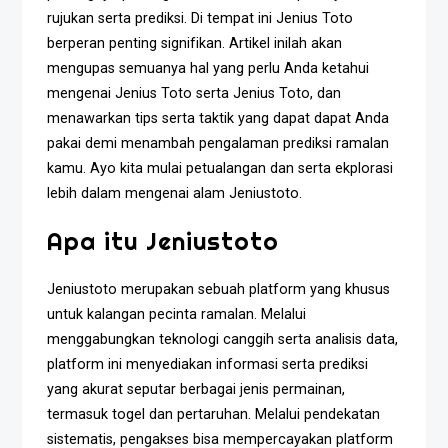
rujukan serta prediksi. Di tempat ini Jenius Toto
berperan penting signifikan. Artikel inilah akan
mengupas semuanya hal yang perlu Anda ketahui
mengenai Jenius Toto serta Jenius Toto, dan
menawarkan tips serta taktik yang dapat dapat Anda
pakai demi menambah pengalaman prediksi ramalan
kamu. Ayo kita mulai petualangan dan serta ekplorasi
lebih dalam mengenai alam Jeniustoto.
Apa itu Jeniustoto
Jeniustoto merupakan sebuah platform yang khusus
untuk kalangan pecinta ramalan. Melalui
menggabungkan teknologi canggih serta analisis data,
platform ini menyediakan informasi serta prediksi
yang akurat seputar berbagai jenis permainan,
termasuk togel dan pertaruhan. Melalui pendekatan
sistematis, pengakses bisa mempercayakan platform