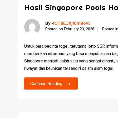
Hasil Singapore Pools Ha
By -
fOT8EJXjf0m8ov5
Posted on
February 23, 2026
Posted i
Untuk para pecinta togel, terutama lotto SGP, infor
memberikan informasi yang bisa menjadi acuan bag
Singapore menjadi salah satu yang sangat dinanti,
riwayat dan keunikan tersendiri dalam alam togel.
Continue Reading