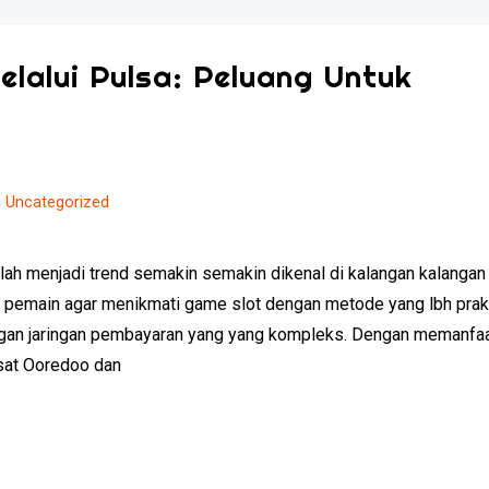
elalui Pulsa: Peluang Untuk
n
Uncategorized
telah menjadi trend semakin semakin dikenal di kalangan kalangan
pemain agar menikmati game slot dengan metode yang lbh prak
engan jaringan pembayaran yang yang kompleks. Dengan memanfa
osat Ooredoo dan