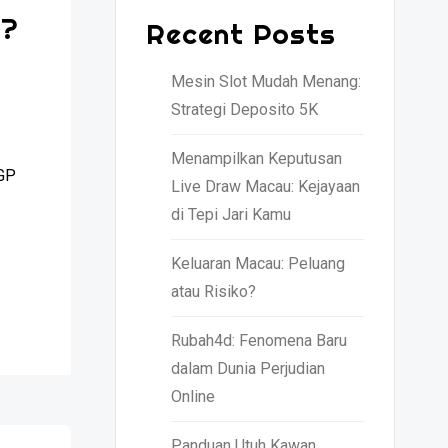
a?
Recent Posts
Mesin Slot Mudah Menang:
Strategi Deposito 5K
Menampilkan Keputusan
SGP
Live Draw Macau: Kejayaan
di Tepi Jari Kamu
Keluaran Macau: Peluang
atau Risiko?
Rubah4d: Fenomena Baru
dalam Dunia Perjudian
Online
Panduan Utuh Kawan