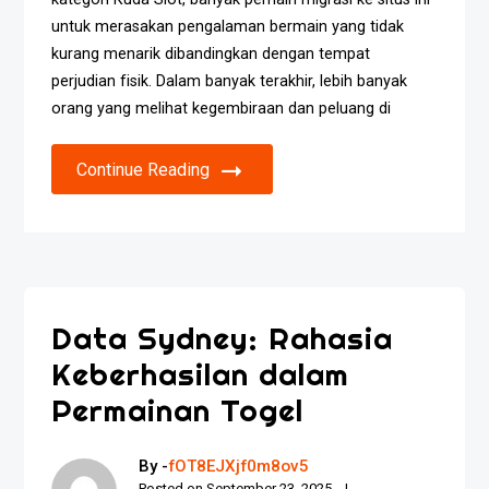
untuk merasakan pengalaman bermain yang tidak
kurang menarik dibandingkan dengan tempat
perjudian fisik. Dalam banyak terakhir, lebih banyak
orang yang melihat kegembiraan dan peluang di
Continue Reading
Data Sydney: Rahasia
Keberhasilan dalam
Permainan Togel
By -
fOT8EJXjf0m8ov5
Posted on
September 23, 2025