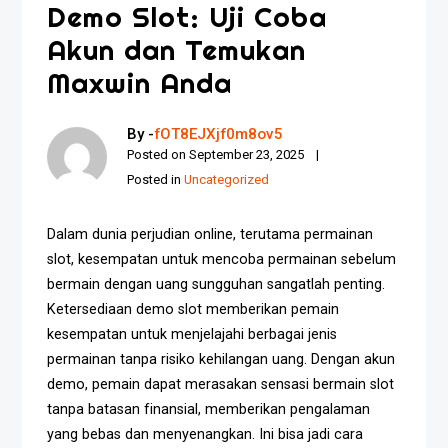
Demo Slot: Uji Coba
Akun dan Temukan
Maxwin Anda
By -
fOT8EJXjf0m8ov5
Posted on
September 23, 2025
Posted in
Uncategorized
Dalam dunia perjudian online, terutama permainan
slot, kesempatan untuk mencoba permainan sebelum
bermain dengan uang sungguhan sangatlah penting.
Ketersediaan demo slot memberikan pemain
kesempatan untuk menjelajahi berbagai jenis
permainan tanpa risiko kehilangan uang. Dengan akun
demo, pemain dapat merasakan sensasi bermain slot
tanpa batasan finansial, memberikan pengalaman
yang bebas dan menyenangkan. Ini bisa jadi cara