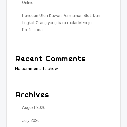
Online
Panduan Utuh Kawan Permainan Slot: Dari
tingkat Orang yang baru mulai Menuju
Profesional
Recent Comments
No comments to show.
Archives
August 2026
July 2026