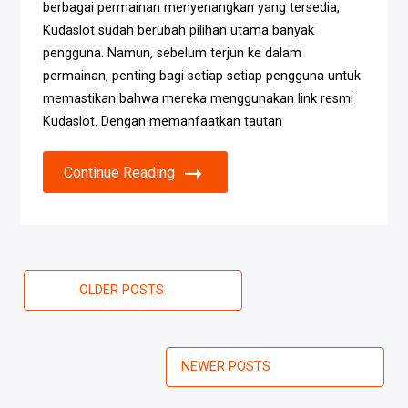
berbagai permainan menyenangkan yang tersedia,
Kudaslot sudah berubah pilihan utama banyak
pengguna. Namun, sebelum terjun ke dalam
permainan, penting bagi setiap setiap pengguna untuk
memastikan bahwa mereka menggunakan link resmi
Kudaslot. Dengan memanfaatkan tautan
Continue Reading
Posts
OLDER POSTS
navigation
NEWER POSTS