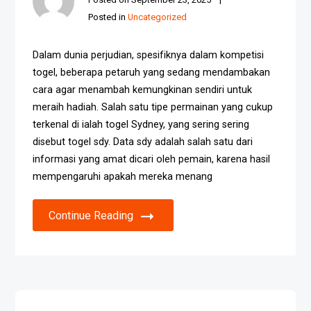
Posted in
Uncategorized
Dalam dunia perjudian, spesifiknya dalam kompetisi
togel, beberapa petaruh yang sedang mendambakan
cara agar menambah kemungkinan sendiri untuk
meraih hadiah. Salah satu tipe permainan yang cukup
terkenal di ialah togel Sydney, yang sering sering
disebut togel sdy. Data sdy adalah salah satu dari
informasi yang amat dicari oleh pemain, karena hasil
mempengaruhi apakah mereka menang
Continue Reading