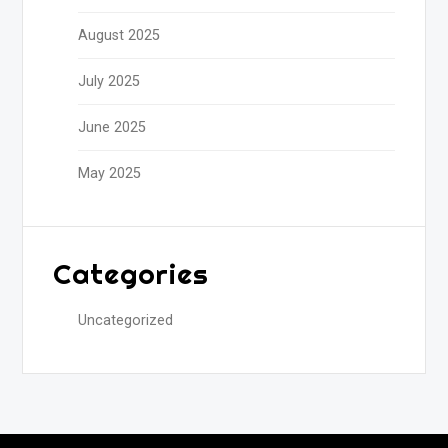
August 2025
July 2025
June 2025
May 2025
Categories
Uncategorized