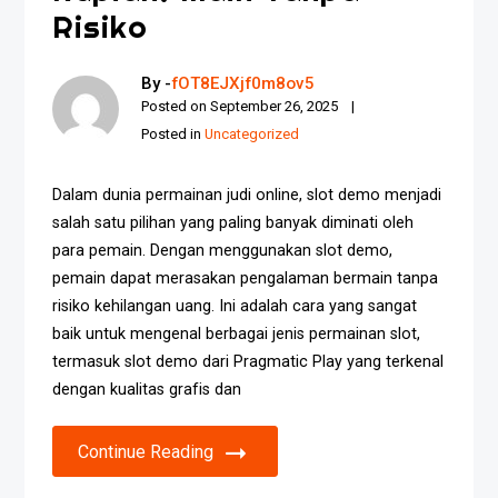
Risiko
By -
fOT8EJXjf0m8ov5
Posted on
September 26, 2025
Posted in
Uncategorized
Dalam dunia permainan judi online, slot demo menjadi
salah satu pilihan yang paling banyak diminati oleh
para pemain. Dengan menggunakan slot demo,
pemain dapat merasakan pengalaman bermain tanpa
risiko kehilangan uang. Ini adalah cara yang sangat
baik untuk mengenal berbagai jenis permainan slot,
termasuk slot demo dari Pragmatic Play yang terkenal
dengan kualitas grafis dan
Continue Reading