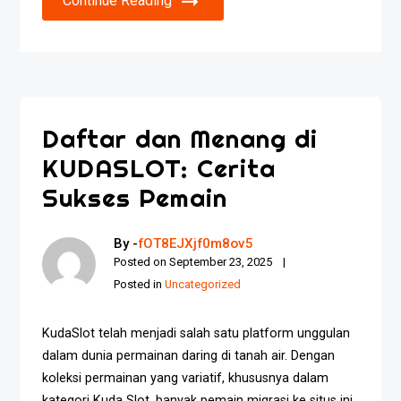
Continue Reading
Daftar dan Menang di
KUDASLOT: Cerita
Sukses Pemain
By -
fOT8EJXjf0m8ov5
Posted on
September 23, 2025
Posted in
Uncategorized
KudaSlot telah menjadi salah satu platform unggulan
dalam dunia permainan daring di tanah air. Dengan
koleksi permainan yang variatif, khususnya dalam
kategori Kuda Slot, banyak pemain migrasi ke situs ini