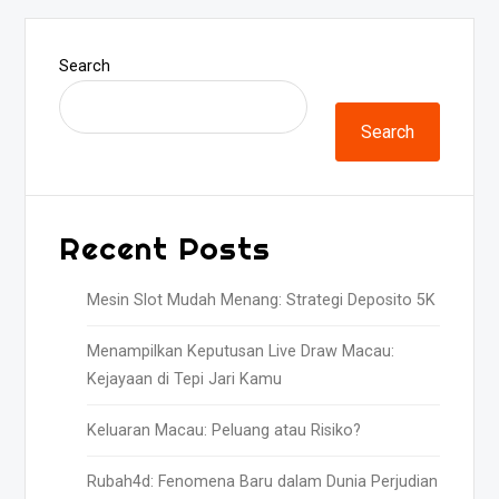
Search
Search
Recent Posts
Mesin Slot Mudah Menang: Strategi Deposito 5K
Menampilkan Keputusan Live Draw Macau:
Kejayaan di Tepi Jari Kamu
Keluaran Macau: Peluang atau Risiko?
Rubah4d: Fenomena Baru dalam Dunia Perjudian