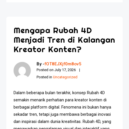
Mengapa Rubah 4D
Menjadi Tren di Kalangan
Kreator Konten?
By -
fOT8EJXjf0m8ov5
Posted on
July 17, 2026
Posted in
Uncategorized
Dalam beberapa bulan terakhir, konsep Rubah 4D
semakin menarik perhatian para kreator konten di
berbagai platform digital. Fenomena ini bukan hanya
sekadar tren, tetapi juga membawa berbagai inovasi
dan inspirasi dalam dunia kreativitas. Rubah 4D, yang
menawarkan pengalaman visual dan interaktif yang