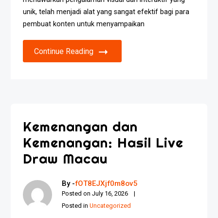
unik, telah menjadi alat yang sangat efektif bagi para
pembuat konten untuk menyampaikan
Continue Reading
Kemenangan dan
Kemenangan: Hasil Live
Draw Macau
By -
fOT8EJXjf0m8ov5
Posted on
July 16, 2026
Posted in
Uncategorized