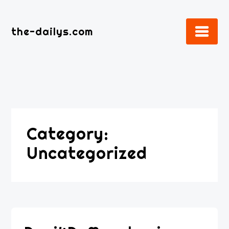
Skip
to
the-dailys.com
content
Category:
Uncategorized