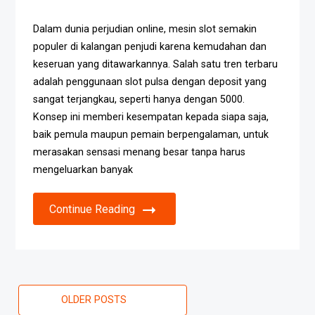
Dalam dunia perjudian online, mesin slot semakin
populer di kalangan penjudi karena kemudahan dan
keseruan yang ditawarkannya. Salah satu tren terbaru
adalah penggunaan slot pulsa dengan deposit yang
sangat terjangkau, seperti hanya dengan 5000.
Konsep ini memberi kesempatan kepada siapa saja,
baik pemula maupun pemain berpengalaman, untuk
merasakan sensasi menang besar tanpa harus
mengeluarkan banyak
Continue Reading
Posts
OLDER POSTS