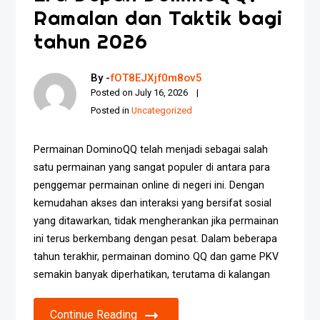
Ramalan dan Taktik bagi
tahun 2026
By -
fOT8EJXjf0m8ov5
Posted on
July 16, 2026
Posted in
Uncategorized
Permainan DominoQQ telah menjadi sebagai salah
satu permainan yang sangat populer di antara para
penggemar permainan online di negeri ini. Dengan
kemudahan akses dan interaksi yang bersifat sosial
yang ditawarkan, tidak mengherankan jika permainan
ini terus berkembang dengan pesat. Dalam beberapa
tahun terakhir, permainan domino QQ dan game PKV
semakin banyak diperhatikan, terutama di kalangan
Continue Reading