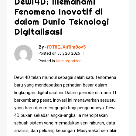
Dewi4D: Memahami
Fenomena Inovatif di
dalam Dunia Teknologi
Digitalisasi
By -
fOT8EJXjf0m8ov5
Posted on
July 20, 2026
Posted in
Uncategorized
Dewi 4D telah muncul sebagai salah satu fenomena
baru yang mendapatkan perhatian besar dalam
lingkungan digital saat ini. Dalam periode di mana TI
berkembang pesat, inovasi ini menawarkan sesuatu
yang baru dan menggugah bagi penggunanya. Dewi
4D bukan sekadar angka-angka; ia menciptakan
sebuah sistem yang memadukan seni hiburan, data
analisis, dan peluang keuangan. Masyarakat semakin